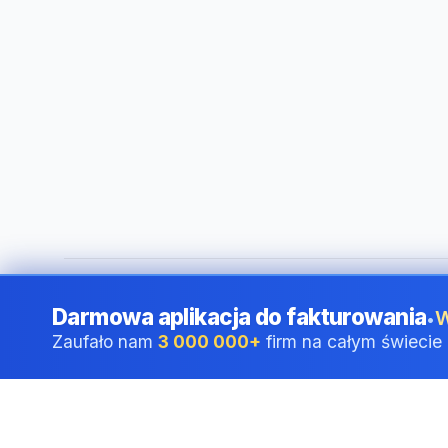
©
2026
i24 Limited. All rights reserved.
•
Dla firm w Poland
Darmowa aplikacja do fakturowania
W
•
Zaufało nam
3 000 000+
firm na całym świecie