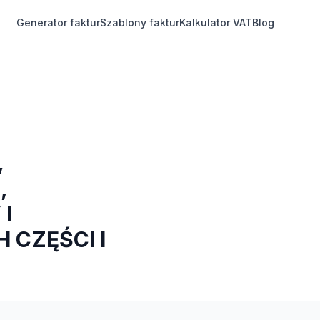
Generator faktur
Szablony faktur
Kalkulator VAT
Blog
,
,
I
 CZĘŚCI I