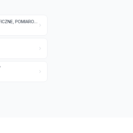
PRZYRZĄDY I APARATURA, OPTYCZNE, FOTOGRAFICZNE, KINEMATOGRAFICZNE, POMIAROWE, KONTROLNE, PRECYZYJNE, MEDYCZNE LUB CHIRURGICZNE; ICH CZĘŚCI I AKCESORIA
W