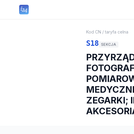
Kod CN / taryfa celna
S18
SEKCJA
PRZYRZĄD
FOTOGRAF
POMIAROW
MEDYCZNE
ZEGARKI; 
AKCESORI