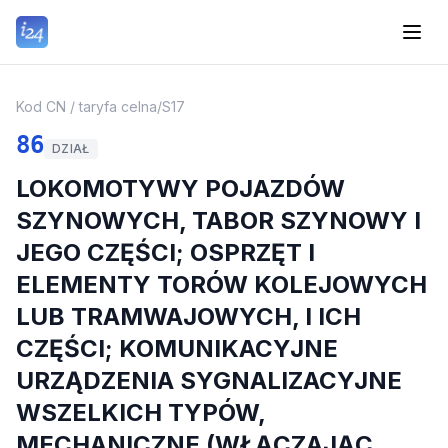
Kod CN / taryfa celna
/
S17
86
DZIAŁ
LOKOMOTYWY POJAZDÓW
SZYNOWYCH, TABOR SZYNOWY I
JEGO CZĘŚCI; OSPRZĘT I
ELEMENTY TORÓW KOLEJOWYCH
LUB TRAMWAJOWYCH, I ICH
CZĘŚCI; KOMUNIKACYJNE
URZĄDZENIA SYGNALIZACYJNE
WSZELKICH TYPÓW,
MECHANICZNE (WŁĄCZAJĄC