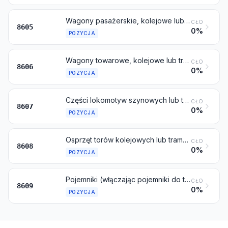
Wagony pasażerskie, kolejowe lub tramwajowe, bez własnego napędu; wagony bagażowe, pocztowe oraz pozostałe wagony kolejowe lub tramwajowe specjalnego przeznaczenia, bez własnego napędu (z wyłączeniem tych objętych pozycją 8604)
CŁO
8605
0%
POZYCJA
Wagony towarowe, kolejowe lub tramwajowe, bez własnego napędu
CŁO
8606
0%
POZYCJA
Części lokomotyw szynowych lub taboru kolejowego
CŁO
8607
0%
POZYCJA
Osprzęt torów kolejowych lub tramwajowych; mechaniczne (oraz elektromechaniczne) urządzenia sygnalizacyjne, bezpieczeństwa i sterowania ruchem szynowym, drogowym, na wodach śródlądowych, miejscach postojowych, w portach lub na lotniskach; ich części
CŁO
8608
0%
POZYCJA
Pojemniki (włączając pojemniki do transportu cieczy) specjalnie skonstruowane i wyposażone do przewozu jednym lub więcej środkami transportu
CŁO
8609
0%
POZYCJA