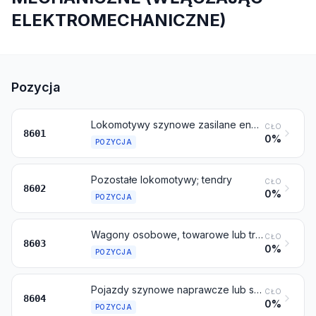
ELEKTROMECHANICZNE)
Pozycja
Lokomotywy szynowe zasilane energią elektryczną ze źródła zewnętrznego lub z akumulatorów
CŁO
8601
0%
POZYCJA
Pozostałe lokomotywy; tendry
CŁO
8602
0%
POZYCJA
Wagony osobowe, towarowe lub transportowe, kolejowe lub tramwajowe, o napędzie własnym, inne niż te objęte pozycją 8604
CŁO
8603
0%
POZYCJA
Pojazdy szynowe naprawcze lub serwisowe, nawet z napędem własnym (na przykład wagony warsztatowe, dźwigi szynowe, wagony wyposażone w podbijaki podsypki, maszyny do regulacji toru, wagony próbno-kontrolne i drezyny)
CŁO
8604
0%
POZYCJA