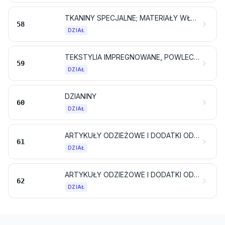
TKANINY SPECJALNE; MATERIAŁY WŁÓKIENNICZE IGŁOWE; KORONKI; TKANINY OBICIOWE; PASMANTERIA; HAFTY
58
DZIAŁ
TEKSTYLIA IMPREGNOWANE, POWLECZONE, POKRYTE LUB LAMINOWANE; ARTYKUŁY WŁÓKIENNICZE W RODZAJU NADAJACYCH SIĘ DO UŻYTKU PRZEMYSŁOWEGO
59
DZIAŁ
DZIANINY
60
DZIAŁ
ARTYKUŁY ODZIEŻOWE I DODATKI ODZIEŻOWE, DZIANE
61
DZIAŁ
ARTYKUŁY ODZIEŻOWE I DODATKI ODZIEŻOWE, NIEDZIANE
62
DZIAŁ