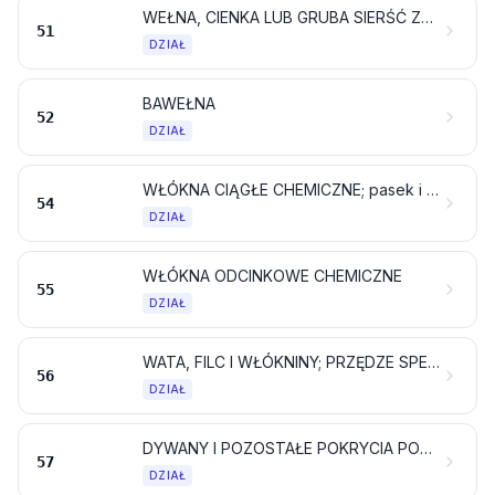
WEŁNA, CIENKA LUB GRUBA SIERŚĆ ZWIERZĘCA; PRZĘDZA I TKANINA Z WŁOSIA KOŃSKIEGO
51
DZIAŁ
BAWEŁNA
52
DZIAŁ
WŁÓKNA CIĄGŁE CHEMICZNE; pasek i TYM podobne z materiałów włókienniczych chemicznych
54
DZIAŁ
WŁÓKNA ODCINKOWE CHEMICZNE
55
DZIAŁ
WATA, FILC I WŁÓKNINY; PRZĘDZE SPECJALNE; SZPAGAT, POWROZY, LINKI I LINY ORAZ ARTYKUŁY Z NICH
56
DZIAŁ
DYWANY I POZOSTAŁE POKRYCIA PODŁOGOWE WŁÓKIENNICZE
57
DZIAŁ