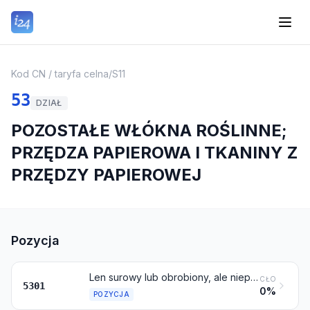
Kod CN / taryfa celna
/
S11
53
DZIAŁ
POZOSTAŁE WŁÓKNA ROŚLINNE;
PRZĘDZA PAPIEROWA I TKANINY Z
PRZĘDZY PAPIEROWEJ
Pozycja
Len surowy lub obrobiony, ale nieprzędziony; pakuły i odpady lnu (włącznie z odpadami przędzy i szarpanką rozwłóknioną)
CŁO
5301
0%
POZYCJA