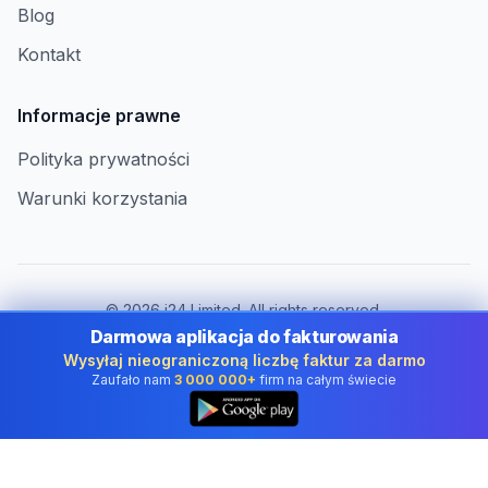
Blog
Kontakt
Informacje prawne
Polityka prywatności
Warunki korzystania
©
2026
i24 Limited. All rights reserved.
Dla firm w Poland
Darmowa aplikacja do fakturowania
Wysyłaj nieograniczoną liczbę faktur za darmo
Zmień kraj:
Poland
Zaufało nam
3 000 000+
firm na całym świecie