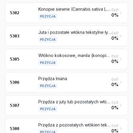
Konopie siewne (Cannabis sativa L.), surowe lub przerobione, ale nieprzędzione; odpady i pakuły konopi siewnych (włącznie z odpadami przędzy i szarpanką rozwłóknioną)
CŁO
5302
0%
POZYCJA
Juta i pozostałe włókna tekstylne łykowe (z wyłączeniem lnu, konopi siewnych i ramii), surowe lub przerobione, ale nieprzędzione; pakuły i odpady z nich (włącznie z odpadami przędzy i szarpanką rozwłóknioną)
CŁO
5303
0%
POZYCJA
Włókno kokosowe, manila (konopie manilskie lub Musa textilis Nee), ramia i pozostałe włókna tekstylne roślinne, gdzie indziej niewymienione ani niewłączone, surowe lub przerobione, ale nieprzędzione; pakuły, wyczeski i odpady tych włókien (włącznie z odpadami przędzy i szarpanką rozwłóknioną)
CŁO
5305
0%
POZYCJA
Przędza lniana
CŁO
5306
0%
POZYCJA
Przędza z juty lub pozostałych włókien tekstylnych łykowych, objętych pozycją 5303
CŁO
5307
0%
POZYCJA
Przędza z pozostałych włókien tekstylnych roślinnych; przędza papierowa
CŁO
5308
0%
POZYCJA