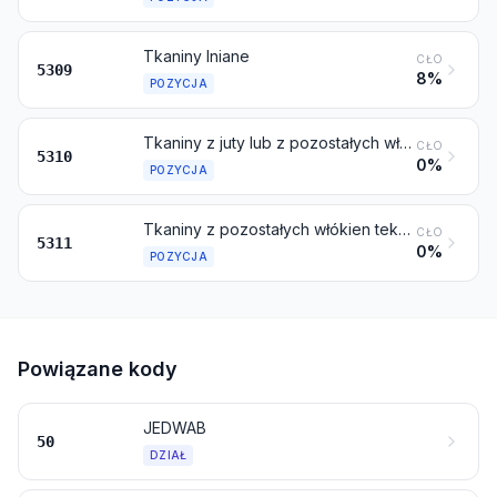
Tkaniny lniane
CŁO
5309
8%
POZYCJA
Tkaniny z juty lub z pozostałych włókien tekstylnych łykowych, objętych pozycją 5303
CŁO
5310
0%
POZYCJA
Tkaniny z pozostałych włókien tekstylnych roślinnych; tkaniny z przędzy papierowej
CŁO
5311
0%
POZYCJA
Powiązane kody
JEDWAB
50
DZIAŁ