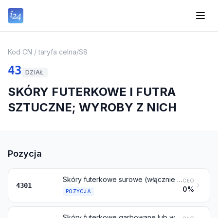
Kod CN / taryfa celna
/
S8
43
DZIAŁ
SKÓRY FUTERKOWE I FUTRA
SZTUCZNE; WYROBY Z NICH
Pozycja
Skóry futerkowe surowe (włącznie z łbami, ogonami, łapami i pozostałymi częściami lub kawałkami nadającymi się do wykorzystania w kuśnierstwie), inne niż surowe skóry i skórki objęte pozycją 4101, 4102 lub 4103
CŁO
4301
0%
POZYCJA
Skóry futerkowe garbowane lub wykończone (włącznie z łbami, ogonami, łapami i pozostałymi częściami lub kawałkami), niepołączone lub połączone (bez dodatków z innych materiałów), inne niż te objęte pozycją 4303