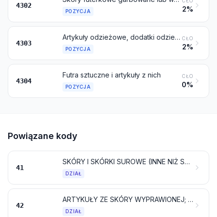
CŁO
4302
2%
POZYCJA
Artykuły odzieżowe, dodatki odzieżowe i pozostałe artykuły ze skór futerkowych
CŁO
4303
2%
POZYCJA
Futra sztuczne i artykuły z nich
CŁO
4304
0%
POZYCJA
Powiązane kody
SKÓRY I SKÓRKI SUROWE (INNE NIŻ SKÓRY FUTERKOWE) ORAZ SKÓRY WYPRAWIONE
41
DZIAŁ
ARTYKUŁY ZE SKÓRY WYPRAWIONEJ; WYROBY SIODLARSKIE I RYMARSKIE; ARTYKUŁY PODRÓŻNE, TOREBKI I PODOBNE POJEMNIKI; ARTYKUŁY Z JELIT ZWIERZĘCYCH (INNYCH NIŻ JELITA JEDWABNIKÓW)
42
DZIAŁ