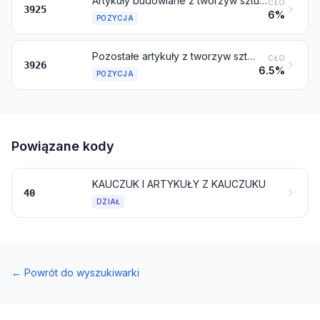
Artykuły budowlane z tworzyw sztucznych, gdzie indziej niewymienione ani niewłączone
CŁO
3925
6%
POZYCJA
Pozostałe artykuły z tworzyw sztucznych oraz artykuły z pozostałych materiałów objętych pozycjami od 3901 do 3914
CŁO
3926
6.5%
POZYCJA
Powiązane kody
KAUCZUK I ARTYKUŁY Z KAUCZUKU
40
DZIAŁ
←
Powrót do wyszukiwarki