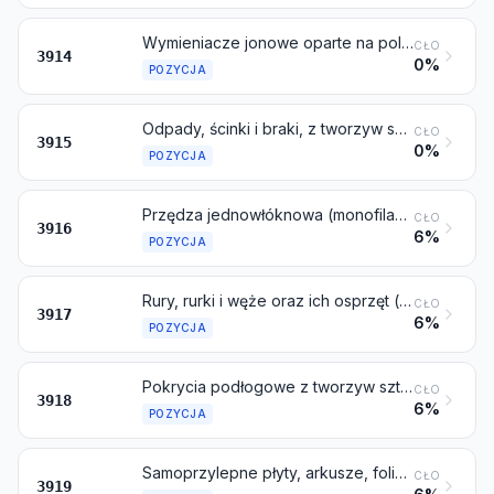
Wymieniacze jonowe oparte na polimerach objętych pozycjami od 3901 do 3913, w formach podstawowych
CŁO
3914
0%
POZYCJA
Odpady, ścinki i braki, z tworzyw sztucznych
CŁO
3915
0%
POZYCJA
Przędza jednowłóknowa (monofilament), której dowolny wymiar przekroju poprzecznego przekracza 1 mm, pręty, pałeczki i kształtowniki profilowane, nawet obrobione powierzchniowo, ale nieobrobione inaczej, z tworzyw sztucznych
CŁO
3916
6%
POZYCJA
Rury, rurki i węże oraz ich osprzęt (na przykład złącza, kolanka, kołnierze), z tworzyw sztucznych
CŁO
3917
6%
POZYCJA
Pokrycia podłogowe z tworzyw sztucznych, nawet samoprzylepne, w rolkach lub w postaci płytek; pokrycia ścienne lub sufitowe, z tworzyw sztucznych, jak określono w uwadze 9 do niniejszego działu
CŁO
3918
6%
POZYCJA
Samoprzylepne płyty, arkusze, folie, taśmy, pasy i inne płaskie kształty, z tworzyw sztucznych, nawet w rolkach
CŁO
3919