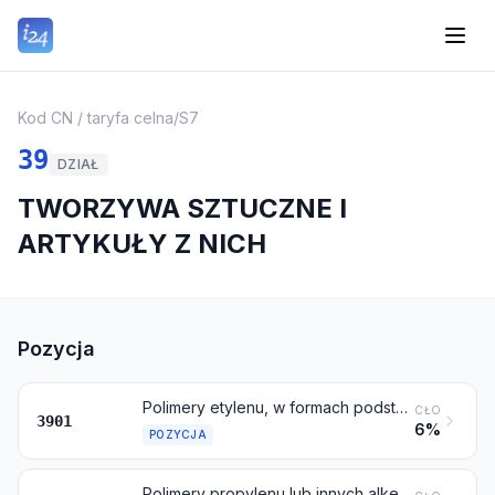
Kod CN / taryfa celna
/
S7
39
DZIAŁ
TWORZYWA SZTUCZNE I
ARTYKUŁY Z NICH
Pozycja
Polimery etylenu, w formach podstawowych
CŁO
3901
6%
POZYCJA
Polimery propylenu lub innych alkenów, w formach podstawowych