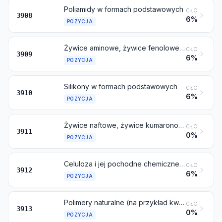
Poliamidy w formach podstawowych
CŁO
3908
6%
POZYCJA
Żywice aminowe, żywice fenolowe i poliuretany, w formach podstawowych
CŁO
3909
6%
POZYCJA
Silikony w formach podstawowych
CŁO
3910
6%
POZYCJA
Żywice naftowe, żywice kumaronowo-indenowe, politerpeny, polisiarczki, polisulfony i pozostałe produkty wymienione w uwadze 3 do niniejszego działu, gdzie indziej niewymienione ani niewłączone, w formach podstawowych
CŁO
3911
0%
POZYCJA
Celuloza i jej pochodne chemiczne, gdzie indziej niewymienione ani niewłączone, w formach podstawowych
CŁO
3912
6%
POZYCJA
Polimery naturalne (na przykład kwas alginowy) i modyfikowane polimery naturalne (na przykład utwardzone białka, pochodne chemiczne kauczuku naturalnego), gdzie indziej niewymienione ani niewłączone, w formach podstawowych
CŁO
3913
0%
POZYCJA