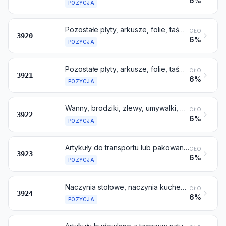
6%
POZYCJA
Pozostałe płyty, arkusze, folie, taśmy i pasy, z tworzyw sztucznych niekomórkowych, niewzmocnionych, nielaminowanych, nieosadzonych na podłożu ani niepołączonych w podobny sposób z innymi materiałami
CŁO
3920
6%
POZYCJA
Pozostałe płyty, arkusze, folie, taśmy i pasy, z tworzyw sztucznych
CŁO
3921
6%
POZYCJA
Wanny, brodziki, zlewy, umywalki, bidety, miski klozetowe, sedesy i pokrywy, spłuczki ustępowe i podobne artykuły sanitarne, z tworzyw sztucznych
CŁO
3922
6%
POZYCJA
Artykuły do transportu lub pakowania towarów, z tworzyw sztucznych; korki, pokrywki, kapsle i pozostałe zamknięcia, z tworzyw sztucznych
CŁO
3923
6%
POZYCJA
Naczynia stołowe, naczynia kuchenne, pozostałe artykuły gospodarstwa domowego i artykuły higieniczne lub toaletowe, z tworzyw sztucznych
CŁO
3924
6%
POZYCJA