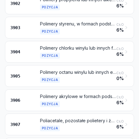
CŁO
3902
6%
POZYCJA
Polimery styrenu, w formach podstawowych
CŁO
3903
6%
POZYCJA
Polimery chlorku winylu lub innych fluorowcowanych alkenów, w formach podstawowych
CŁO
3904
6%
POZYCJA
Polimery octanu winylu lub innych estrów winylowych, w formach podstawowych; inne polimery winylowe w formach podstawowych
CŁO
3905
0%
POZYCJA
Polimery akrylowe w formach podstawowych
CŁO
3906
6%
POZYCJA
Poliacetale, pozostałe polietery i żywice epoksydowe, w formach podstawowych; poliwęglany, żywice alkidowe, poliestry allilowe i pozostałe poliestry, w formach podstawowych
CŁO
3907
6%
POZYCJA