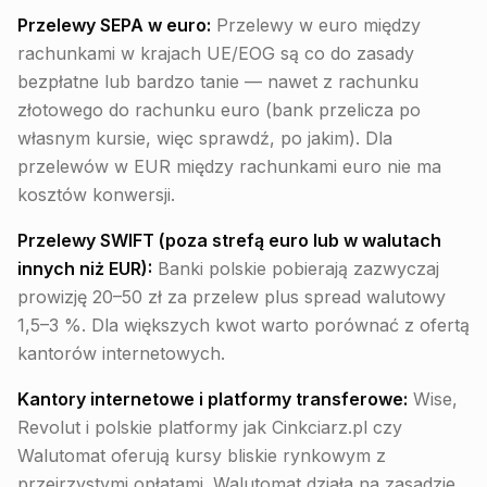
Przelewy SEPA w euro:
Przelewy w euro między
rachunkami w krajach UE/EOG są co do zasady
bezpłatne lub bardzo tanie — nawet z rachunku
złotowego do rachunku euro (bank przelicza po
własnym kursie, więc sprawdź, po jakim). Dla
przelewów w EUR między rachunkami euro nie ma
kosztów konwersji.
Przelewy SWIFT (poza strefą euro lub w walutach
innych niż EUR):
Banki polskie pobierają zazwyczaj
prowizję 20–50 zł za przelew plus spread walutowy
1,5–3 %. Dla większych kwot warto porównać z ofertą
kantorów internetowych.
Kantory internetowe i platformy transferowe:
Wise,
Revolut i polskie platformy jak Cinkciarz.pl czy
Walutomat oferują kursy bliskie rynkowym z
przejrzystymi opłatami. Walutomat działa na zasadzie