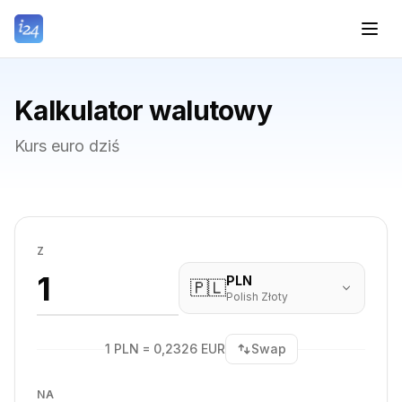
Kalkulator walutowy
Kurs euro dziś
Z
PLN
🇵🇱
Polish Złoty
1 PLN = 0,2326 EUR
Swap
NA