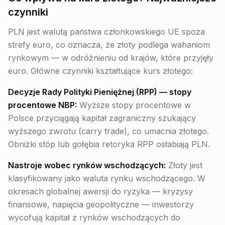
czynniki
PLN jest walutą państwa członkowskiego UE spoza
strefy euro, co oznacza, że złoty podlega wahaniom
rynkowym — w odróżnieniu od krajów, które przyjęły
euro. Główne czynniki kształtujące kurs złotego:
Decyzje Rady Polityki Pieniężnej (RPP) — stopy
procentowe NBP:
Wyższe stopy procentowe w
Polsce przyciągają kapitał zagraniczny szukający
wyższego zwrotu (carry trade), co umacnia złotego.
Obniżki stóp lub gołębia retoryka RPP osłabiają PLN.
Nastroje wobec rynków wschodzących:
Złoty jest
klasyfikowany jako waluta rynku wschodzącego. W
okresach globalnej awersji do ryzyka — kryzysy
finansowe, napięcia geopolityczne — inwestorzy
wycofują kapitał z rynków wschodzących do