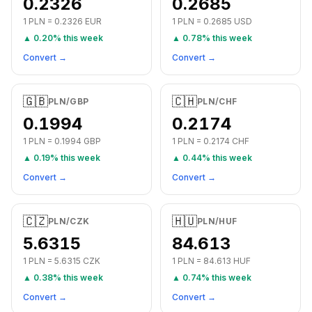
0.2326
0.2685
1
PLN
=
0.2326
EUR
1
PLN
=
0.2685
USD
▲
0.20
% this week
▲
0.78
% this week
Convert →
Convert →
🇬🇧
🇨🇭
PLN
/
GBP
PLN
/
CHF
0.1994
0.2174
1
PLN
=
0.1994
GBP
1
PLN
=
0.2174
CHF
▲
0.19
% this week
▲
0.44
% this week
Convert →
Convert →
🇨🇿
🇭🇺
PLN
/
CZK
PLN
/
HUF
5.6315
84.613
1
PLN
=
5.6315
CZK
1
PLN
=
84.613
HUF
▲
0.38
% this week
▲
0.74
% this week
Convert →
Convert →