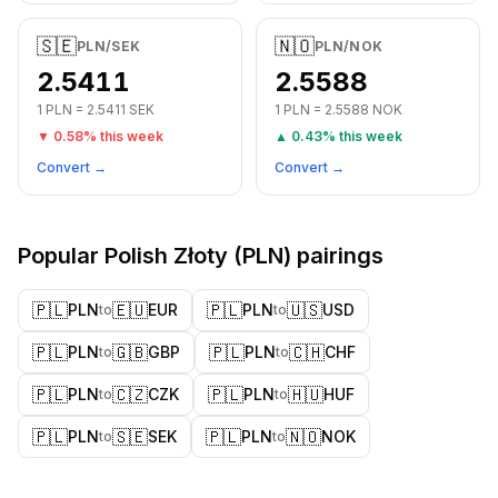
🇸🇪
🇳🇴
PLN
/
SEK
PLN
/
NOK
2.5411
2.5588
1
PLN
=
2.5411
SEK
1
PLN
=
2.5588
NOK
▼
0.58
% this week
▲
0.43
% this week
Convert →
Convert →
Popular
Polish Złoty
(
PLN
) pairings
🇵🇱
🇪🇺
🇵🇱
🇺🇸
PLN
EUR
PLN
USD
to
to
🇵🇱
🇬🇧
🇵🇱
🇨🇭
PLN
GBP
PLN
CHF
to
to
🇵🇱
🇨🇿
🇵🇱
🇭🇺
PLN
CZK
PLN
HUF
to
to
🇵🇱
🇸🇪
🇵🇱
🇳🇴
PLN
SEK
PLN
NOK
to
to