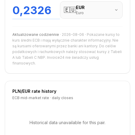
0,2326
EUR
🇪🇺
Euro
Aktualizowane codziennie
·
2026-08-06
·
Pokazane kursy to
kurs średni ECB i mają wyłącznie charakter informacyjny. Nie
są kursami oferowanymi przez banki ani kantory. Do celów
podatkowych i rachunkowych należy stosować kursy z Tabeli
A lub Tabeli C NBP. Invoice24 nie świadczy usług
finansowych.
PLN
/
EUR
rate history
ECB mid-market rate · daily closes
Historical data unavailable for this pair.