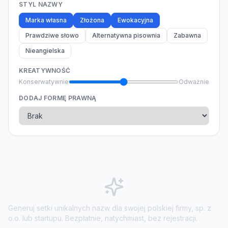
STYL NAZWY
Marka własna
Złożona
Ewokacyjna
Prawdziwe słowo
Alternatywna pisownia
Zabawna
Nieangielska
KREATYWNOŚĆ
Konserwatywnie
Odważnie
DODAJ FORMĘ PRAWNĄ
Generuj setki unikalnych nazw dla swojej polskiej firmy, sp. z
o.o. lub startupu. Bezpłatnie, natychmiast, bez rejestracji.