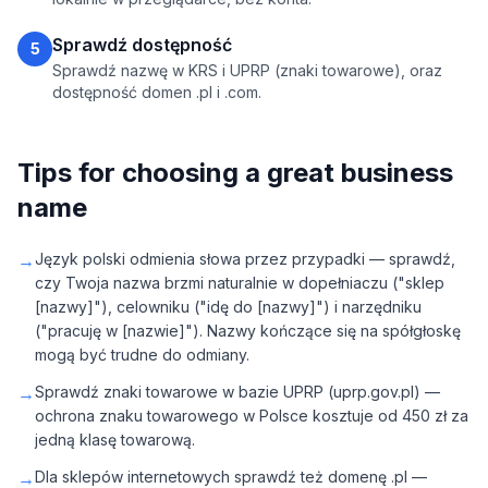
Sprawdź dostępność
5
Sprawdź nazwę w KRS i UPRP (znaki towarowe), oraz
dostępność domen .pl i .com.
Tips for choosing a great business
name
→
Język polski odmienia słowa przez przypadki — sprawdź,
czy Twoja nazwa brzmi naturalnie w dopełniaczu ("sklep
[nazwy]"), celowniku ("idę do [nazwy]") i narzędniku
("pracuję w [nazwie]"). Nazwy kończące się na spółgłoskę
mogą być trudne do odmiany.
→
Sprawdź znaki towarowe w bazie UPRP (uprp.gov.pl) —
ochrona znaku towarowego w Polsce kosztuje od 450 zł za
jedną klasę towarową.
→
Dla sklepów internetowych sprawdź też domenę .pl —