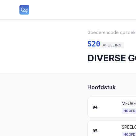
Goederencode opzoek
S20
AFDELING
DIVERSE 
Hoofdstuk
94
HOOFD
95
HOOFD