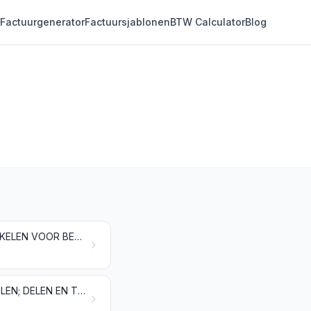
Factuurgenerator
Factuursjablonen
BTW Calculator
Blog
MEUBELEN (OOK VOOR MEDISCH OF VOOR CHIRURGISCH GEBRUIK); ARTIKELEN VOOR BEDDEN EN DERGELIJKE ARTIKELEN; LICHTARMATUREN EN VERLICHTINGSTOESTELLEN, ELDERS GENOEMD NOCH ELDERS ONDER BEGREPEN; LICHTRECLAMES, VERLICHTE AANWIJZINGSBORDEN EN DERGELIJKE ARTIKELEN; GEPREFABRICEERDE BOUWWERKEN
SPEELGOED, SPELLEN, ARTIKELEN VOOR ONTSPANNING EN SPORTARTIKELEN; DELEN EN TOEBEHOREN DAARVAN