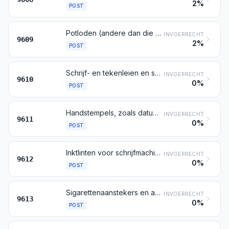
2%
POST
Potloden (andere dan die bedoeld bij post 9608), griffels, potloodstiften, pastellen, tekenkool, schrijf- en tekenkrijt, en kleermakerskrijt
INVOERRECHT
9609
2%
POST
Schrijf- en tekenleien en schrijf- en tekenborden, ook indien omlijst
INVOERRECHT
9610
0%
POST
Handstempels, zoals datumstempels, zegelstempels, numeroteurs en dergelijke (handetiketteermachines daaronder begrepen); verstelbare handstempels en drukdozen
INVOERRECHT
9611
0%
POST
Inktlinten voor schrijfmachines en dergelijke inktlinten, geïnkt of op andere wijze geprepareerd voor het maken van afdrukken, ook indien op spoelen of in cassettes; stempelkussens, ook indien geïnkt, met of zonder doos
INVOERRECHT
9612
0%
POST
Sigarettenaanstekers en andere aanstekers, ook indien mechanisch of elektrisch, alsmede delen daarvan, andere dan vuursteentjes en lonten
INVOERRECHT
9613
0%
POST