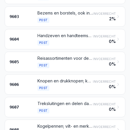
Bezems en borstels, ook indien zij delen van machines, van toestellen of van voertuigen zijn, met de hand bediende mechanische vegers zonder motor, penselen, kwasten en plumeaus; gerede knotten voor borstelwerk; verfkussens en verfrollen; wissers van rubber of van andere soepele stoffen
INVOERRECHT
9603
2%
POST
Handzeven en handteemsen
INVOERRECHT
9604
0%
POST
Reisassortimenten voor de lichaamsverzorging van personen, voor het schoonmaken van schoeisel of van kleding en reisnaaigarnituren
INVOERRECHT
9605
0%
POST
Knopen en drukknopen; knoopvormen en andere delen van knopen of van drukknopen; knopen in voorwerpsvorm
INVOERRECHT
9606
0%
POST
Treksluitingen en delen daarvan
INVOERRECHT
9607
0%
POST
Kogelpennen; vilt- en merkstiften, alsmede andere pennen met poreuze punt; vulpennen; doorschrijfpennen; vulpotloden; penhouders, potloodhouders en dergelijke artikelen; delen (puntbeschermers en klemmen daaronder begrepen) van deze artikelen, andere dan die bedoeld bij post 9609
INVOERRECHT
9608