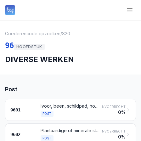
Goederencode opzoeken
/
S20
96
HOOFDSTUK
DIVERSE WERKEN
Post
Ivoor, been, schildpad, hoorn, geweien, koraal, paarlemoer en andere stoffen van dierlijke herkomst geschikt om te worden gesneden, bewerkt; werken van deze stoffen (gevormde werken daaronder begrepen)
INVOERRECHT
9601
0%
POST
Plantaardige of minerale stoffen geschikt om te worden gesneden, bewerkt, alsmede werken van deze stoffen; gevormde of gesneden werken van was, van paraffine, van stearine, van natuurlijke gommen of harsen, van modelleerpasta, alsmede gevormde of gesneden werken, elders genoemd noch elders onder begrepen; bewerkte, niet-geharde gelatine, andere dan die bedoeld bij post 3503, alsmede werken van niet-geharde gelatine
INVOERRECHT
9602
0%
POST