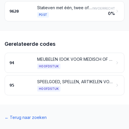
Statieven met één, twee of drie poten, en dergelijke artikelen
INVOERRECHT
9620
0%
POST
Gerelateerde codes
MEUBELEN (OOK VOOR MEDISCH OF VOOR CHIRURGISCH GEBRUIK); ARTIKELEN VOOR BEDDEN EN DERGELIJKE ARTIKELEN; LICHTARMATUREN EN VERLICHTINGSTOESTELLEN, ELDERS GENOEMD NOCH ELDERS ONDER BEGREPEN; LICHTRECLAMES, VERLICHTE AANWIJZINGSBORDEN EN DERGELIJKE ARTIKELEN; GEPREFABRICEERDE BOUWWERKEN
94
HOOFDSTUK
SPEELGOED, SPELLEN, ARTIKELEN VOOR ONTSPANNING EN SPORTARTIKELEN; DELEN EN TOEBEHOREN DAARVAN
95
HOOFDSTUK
←
Terug naar zoeken