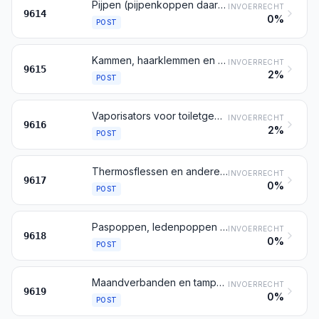
Pijpen (pijpenkoppen daaronder begrepen), sigaren- en sigarettenpijpjes, alsmede delen daarvan
INVOERRECHT
9614
0%
POST
Kammen, haarklemmen en dergelijke artikelen; haarspelden, krulspelden en dergelijke artikelen, andere dan die bedoeld bij post 8516, alsmede delen daarvan
INVOERRECHT
9615
2%
POST
Vaporisators voor toiletgebruik, alsmede monturen en montuurkoppen daarvoor; poederdonsjes en dergelijke artikelen voor het aanbrengen van cosmetica
INVOERRECHT
9616
2%
POST
Thermosflessen en andere gemonteerde isothermische bergingsmiddelen, met vacuümisolatie; delen van deze bergingsmiddelen, andere dan binnenflessen van glas
INVOERRECHT
9617
0%
POST
Paspoppen, ledenpoppen en dergelijke; automaten en mechanische blikvangers, voor etalages
INVOERRECHT
9618
0%
POST
Maandverbanden en tampons, luiers, inlegluiers en dergelijke artikelen, ongeacht van welk materiaal
INVOERRECHT
9619
0%
POST