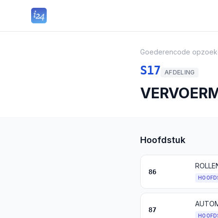
Goederencode opzoek
S17
AFDELING
VERVOERM
Hoofdstuk
86
HOOFD
87
HOOFD