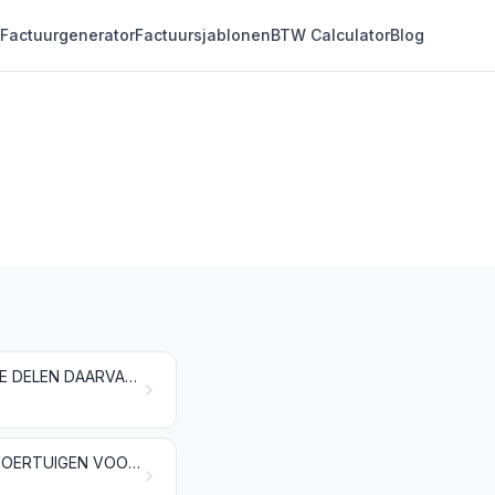
Factuurgenerator
Factuursjablonen
BTW Calculator
Blog
ROLLEND EN ANDER MATERIEEL VOOR SPOOR- EN TRAMWEGEN, ALSMEDE DELEN DAARVAN; MECHANISCHE (ELEKTROMECHANISCHE DAARONDER BEGREPEN) SIGNAAL- EN WAARSCHUWINGSTOESTELLEN VOOR HET VERKEER
AUTOMOBIELEN, TRACTORS, RIJWIELEN, MOTORRIJWIELEN EN ANDERE VOERTUIGEN VOOR VERVOER OVER LAND, ALSMEDE DELEN EN TOEBEHOREN DAARVAN