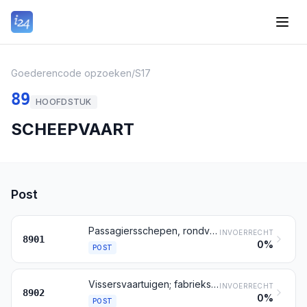
Goederencode opzoeken
/
S17
89
HOOFDSTUK
SCHEEPVAART
Post
Passagiersschepen, rondvaartboten, veerboten, vrachtschepen, aken en dergelijke schepen voor het vervoer van personen of van goederen
INVOERRECHT
8901
0%
POST
Vissersvaartuigen; fabrieksschepen en andere schepen voor het behandelen of het conserveren van visserijproducten
INVOERRECHT
8902
0%
POST