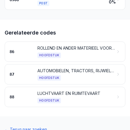
0%
POST
Gerelateerde codes
ROLLEND EN ANDER MATERIEEL VOOR SPOOR- EN TRAMWEGEN, ALSMEDE DELEN DAARVAN; MECHANISCHE (ELEKTROMECHANISCHE DAARONDER BEGREPEN) SIGNAAL- EN WAARSCHUWINGSTOESTELLEN VOOR HET VERKEER
86
HOOFDSTUK
AUTOMOBIELEN, TRACTORS, RIJWIELEN, MOTORRIJWIELEN EN ANDERE VOERTUIGEN VOOR VERVOER OVER LAND, ALSMEDE DELEN EN TOEBEHOREN DAARVAN
87
HOOFDSTUK
LUCHTVAART EN RUIMTEVAART
88
HOOFDSTUK
←
Terug naar zoeken