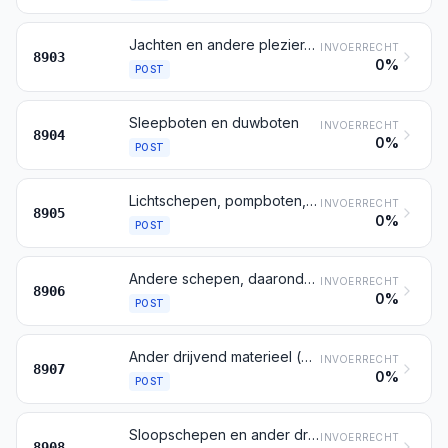
Jachten en andere plezier- en sportvaartuigen; roeiboten en kano's
INVOERRECHT
8903
0%
POST
Sleepboten en duwboten
INVOERRECHT
8904
0%
POST
Lichtschepen, pompboten, baggermolens en zandzuigers, drijvende kranen en andere schepen, waarbij het varen slechts van bijkomstige betekenis is vergeleken met de hoofdfunctie; drijvende droogdokken; boor- en werkeilanden, die al dan niet op de zeebodem geplaatst kunnen worden
INVOERRECHT
8905
0%
POST
Andere schepen, daaronder begrepen oorlogsschepen en reddingsboten, andere dan roeiboten
INVOERRECHT
8906
0%
POST
Ander drijvend materieel (bijvoorbeeld vlotten, tanks, caissons, aanlegsteigers, boeien, bakens)
INVOERRECHT
8907
0%
POST
Sloopschepen en ander drijvend materieel bestemd voor de sloop
INVOERRECHT
8908