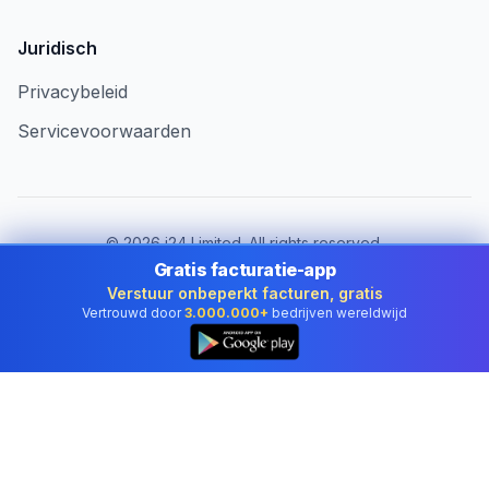
Juridisch
Privacybeleid
Servicevoorwaarden
©
2026
i24 Limited. All rights reserved.
Voor bedrijven in Netherlands
Gratis facturatie-app
Verstuur onbeperkt facturen, gratis
Land wijzigen:
Netherlands
Vertrouwd door
3.000.000+
bedrijven wereldwijd