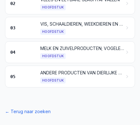
02
HOOFDSTUK
VIS, SCHAALDIEREN, WEEKDIEREN EN ANDERE ONGEWERVELDE WATERDIEREN
03
HOOFDSTUK
MELK EN ZUIVELPRODUCTEN; VOGELEIEREN; NATUURHONING; EETBARE PRODUCTEN VAN DIERLIJKE OORSPRONG, ELDERS GENOEMD NOCH ELDERS ONDER BEGREPEN
04
HOOFDSTUK
ANDERE PRODUCTEN VAN DIERLIJKE OORSPRONG, ELDERS GENOEMD NOCH ELDERS ONDER BEGREPEN
05
HOOFDSTUK
←
Terug naar zoeken