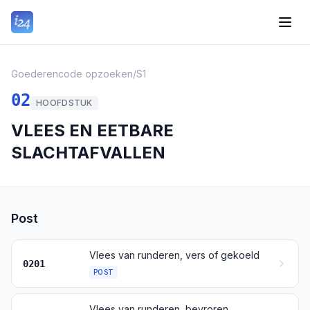
Goederencode opzoeken
/
S1
02
HOOFDSTUK
VLEES EN EETBARE
SLACHTAFVALLEN
Post
Vlees van runderen, vers of gekoeld
0201
POST
Vlees van runderen, bevroren