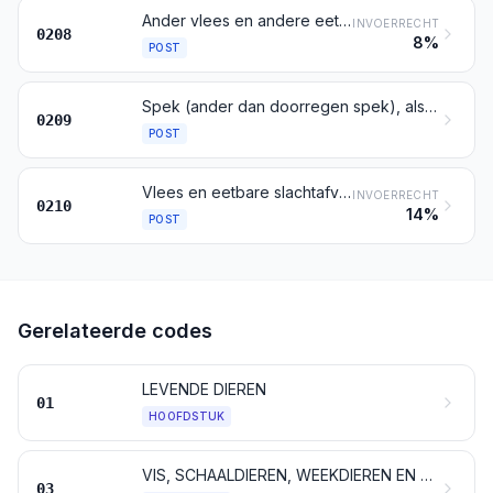
Ander vlees en andere eetbare slachtafvallen, vers, gekoeld of bevroren
INVOERRECHT
0208
8%
POST
Spek (ander dan doorregen spek), alsmede varkensvet en vet van gevogelte, niet gesmolten noch anderszins geëxtraheerd, vers, gekoeld, bevroren, gezouten, gepekeld, gedroogd of gerookt
0209
POST
Vlees en eetbare slachtafvallen, gezouten, gepekeld, gedroogd of gerookt; meel en poeder van vlees of van slachtafvallen, geschikt voor menselijke consumptie
INVOERRECHT
0210
14%
POST
Gerelateerde codes
LEVENDE DIEREN
01
HOOFDSTUK
VIS, SCHAALDIEREN, WEEKDIEREN EN ANDERE ONGEWERVELDE WATERDIEREN
03