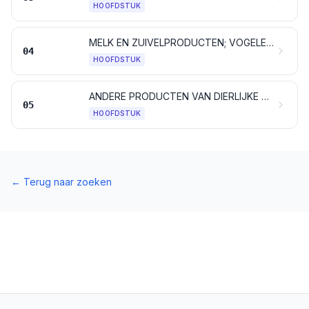
HOOFDSTUK
MELK EN ZUIVELPRODUCTEN; VOGELEIEREN; NATUURHONING; EETBARE PRODUCTEN VAN DIERLIJKE OORSPRONG, ELDERS GENOEMD NOCH ELDERS ONDER BEGREPEN
04
HOOFDSTUK
ANDERE PRODUCTEN VAN DIERLIJKE OORSPRONG, ELDERS GENOEMD NOCH ELDERS ONDER BEGREPEN
05
HOOFDSTUK
←
Terug naar zoeken