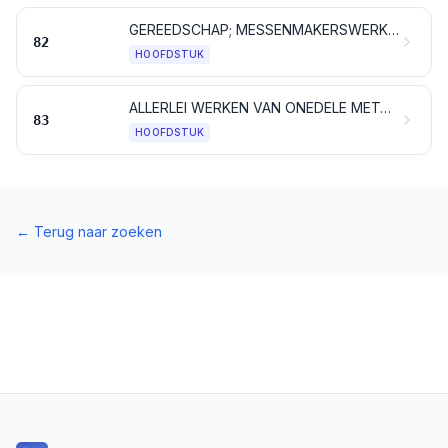
GEREEDSCHAP; MESSENMAKERSWERK, LEPELS EN VORKEN, VAN ONEDEL METAAL; DELEN VAN DEZE ARTIKELEN VAN ONEDEL METAAL
82
HOOFDSTUK
ALLERLEI WERKEN VAN ONEDELE METALEN
83
HOOFDSTUK
←
Terug naar zoeken