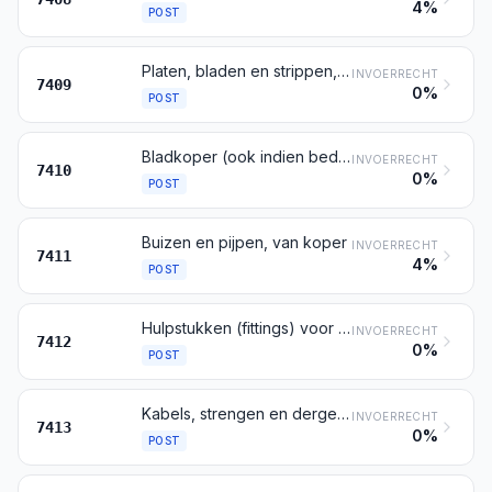
4%
POST
Platen, bladen en strippen, van koper, met een dikte van meer dan 0,15 mm
INVOERRECHT
7409
0%
POST
Bladkoper (ook indien bedrukt of op een drager van papier, van karton, van kunststof of op dergelijke dragers) met een dikte van niet meer dan 0,15 mm (de dikte van de drager niet meegerekend)
INVOERRECHT
7410
0%
POST
Buizen en pijpen, van koper
INVOERRECHT
7411
4%
POST
Hulpstukken (fittings) voor buisleidingen, van koper (bijvoorbeeld verbindingsstukken, ellebogen, moffen)
INVOERRECHT
7412
0%
POST
Kabels, strengen en dergelijke artikelen, van koper, niet-geïsoleerd voor het geleiden van elektriciteit
INVOERRECHT
7413
0%
POST