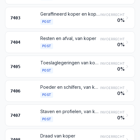
Geraffineerd koper en koperlegeringen, ruw
INVOERRECHT
7403
0%
POST
Resten en afval, van koper
INVOERRECHT
7404
0%
POST
Toeslaglegeringen van koper
INVOERRECHT
7405
0%
POST
Poeder en schilfers, van koper
INVOERRECHT
7406
0%
POST
Staven en profielen, van koper
INVOERRECHT
7407
0%
POST
Draad van koper
INVOERRECHT
7408