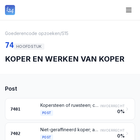
Goederencode opzoeken
/
S15
74
HOOFDSTUK
KOPER EN WERKEN VAN KOPER
Post
Kopersteen of ruwsteen; cementkoper (neergeslagen koper)
INVOERRECHT
7401
0%
POST
Niet-geraffineerd koper; anoden van koper voor het elektrolytisch raffineren
INVOERRECHT
7402
0%
POST