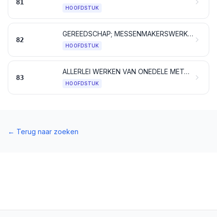
81
HOOFDSTUK
GEREEDSCHAP; MESSENMAKERSWERK, LEPELS EN VORKEN, VAN ONEDEL METAAL; DELEN VAN DEZE ARTIKELEN VAN ONEDEL METAAL
82
HOOFDSTUK
ALLERLEI WERKEN VAN ONEDELE METALEN
83
HOOFDSTUK
←
Terug naar zoeken