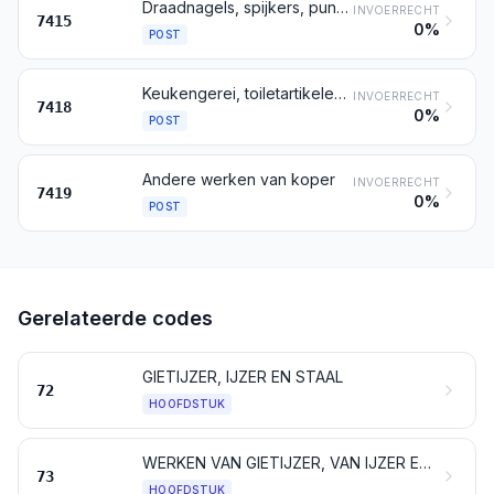
Draadnagels, spijkers, punaises, aangepunte krammen en dergelijke artikelen, van koper of met schacht van ijzer of van staal en een koperen kop; schroeven, bouten, moeren, schroefhaken, klinknagels en klinkbouten, splitpennen en splitbouten, stelpennen en stelbouten, spieën, sluitringen (veerringen en andere verende sluitringen daaronder begrepen) en dergelijke artikelen, van koper
INVOERRECHT
7415
0%
POST
Keukengerei, toiletartikelen, huishoudelijke en sanitaire artikelen, alsmede delen daarvan, van koper; sponsen, schuurlappen, schuurhandjes en dergelijke artikelen voor het schuren, voor het polijsten of voor dergelijke doeleinden, van koper
INVOERRECHT
7418
0%
POST
Andere werken van koper
INVOERRECHT
7419
0%
POST
Gerelateerde codes
GIETIJZER, IJZER EN STAAL
72
HOOFDSTUK
WERKEN VAN GIETIJZER, VAN IJZER EN VAN STAAL
73
HOOFDSTUK