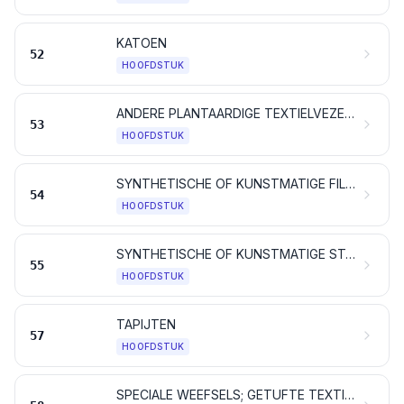
KATOEN
52
HOOFDSTUK
ANDERE PLANTAARDIGE TEXTIELVEZELS; PAPIERGARENS EN WEEFSELS DAARVAN
53
HOOFDSTUK
SYNTHETISCHE OF KUNSTMATIGE FILAMENTEN; strippen en artikelen van dergelijke vorm, van synthetische of van kunstmatige textielstoffen
54
HOOFDSTUK
SYNTHETISCHE OF KUNSTMATIGE STAPELVEZELS
55
HOOFDSTUK
TAPIJTEN
57
HOOFDSTUK
SPECIALE WEEFSELS; GETUFTE TEXTIELSTOFFEN; KANT; TAPISSERIEËN; PASSEMENTWERK; BORDUURWERK