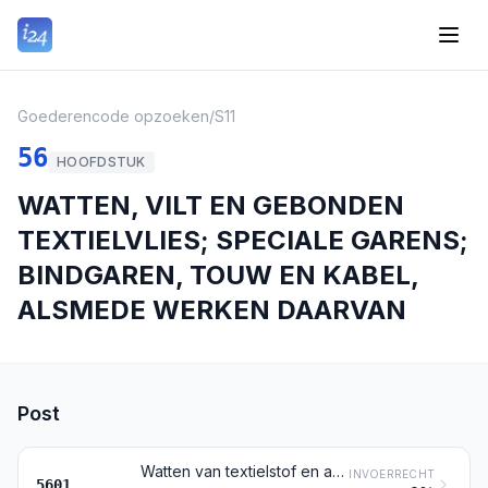
Goederencode opzoeken
/
S11
56
HOOFDSTUK
WATTEN, VILT EN GEBONDEN
TEXTIELVLIES; SPECIALE GARENS;
BINDGAREN, TOUW EN KABEL,
ALSMEDE WERKEN DAARVAN
Post
Watten van textielstof en artikelen daarvan; textielvezels met een lengte van niet meer dan 5 mm (scheerhaar), noppen van textielstof
INVOERRECHT
5601