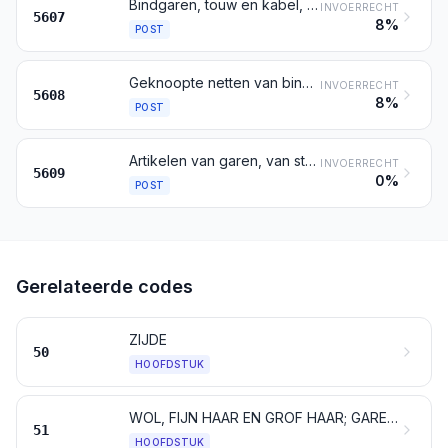
Bindgaren, touw en kabel, al dan niet gevlochten, ook indien geïmpregneerd, bekleed, bedekt of ommanteld met rubber of met kunststof
INVOERRECHT
5607
8%
POST
Geknoopte netten van bindgaren, touw of kabel, in banen of aan het stuk; visnetten en andere netten, van textielstof, geconfectioneerd
INVOERRECHT
5608
8%
POST
Artikelen van garen, van strippen of dergelijke vorm bedoeld bij post 5404 of 5405, van bindgaren, van touw of van kabel, elders genoemd noch elders onder begrepen
INVOERRECHT
5609
0%
POST
Gerelateerde codes
ZIJDE
50
HOOFDSTUK
WOL, FIJN HAAR EN GROF HAAR; GARENS EN WEEFSELS VAN PAARDENHAAR (CRIN)
51
HOOFDSTUK