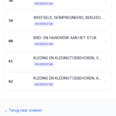
58
HOOFDSTUK
WEEFSELS, GEÏMPREGNEERD, BEKLEED, BEDEKT OF GELAMINEERD; TECHNISCHE ARTIKELEN VAN TEXTIELSTOFFEN
59
HOOFDSTUK
BREI- EN HAAKWERK AAN HET STUK
60
HOOFDSTUK
KLEDING EN KLEDINGTOEBEHOREN, VAN BREI- OF HAAKWERK
61
HOOFDSTUK
KLEDING EN KLEDINGTOEBEHOREN, ANDERE DAN VAN BREI- OF HAAKWERK
62
HOOFDSTUK
←
Terug naar zoeken