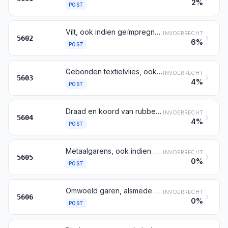
2%
POST
Vilt, ook indien geïmpregneerd, bekleed, bedekt of gelamineerd
INVOERRECHT
5602
6%
POST
Gebonden textielvlies, ook indien geïmpregneerd, bekleed, bedekt of gelamineerd
INVOERRECHT
5603
4%
POST
Draad en koord van rubber, bedekt met textiel; textielgarens, alsmede strippen en artikelen van dergelijke vorm bedoeld bij post 5404 of 5405, geïmpregneerd, bekleed, bedekt of ommanteld met rubber of met kunststof
INVOERRECHT
5604
4%
POST
Metaalgarens, ook indien omwoeld, bestaande uit textielgarens of uit strippen en artikelen van dergelijke vorm bedoeld bij post 5404 of 5405, verbonden met metaaldraad, -strippen of -poeder, dan wel bedekt met metaal
INVOERRECHT
5605
0%
POST
Omwoeld garen, alsmede strippen en artikelen van dergelijke vorm bedoeld bij post 5404 of 5405, omwoeld, andere dan die bedoeld bij post 5605 en andere dan omwoeld paardenhaar (crin); chenillegaren; kettingsteekgaren (zogenaamd chainettegaren)
INVOERRECHT
5606
0%
POST