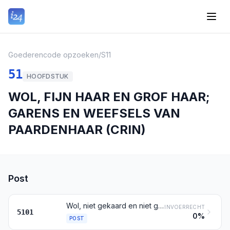
Goederencode opzoeken
/
S11
51
HOOFDSTUK
WOL, FIJN HAAR EN GROF HAAR;
GARENS EN WEEFSELS VAN
PAARDENHAAR (CRIN)
Post
Wol, niet gekaard en niet gekamd
INVOERRECHT
5101
0%
POST