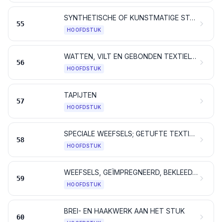
SYNTHETISCHE OF KUNSTMATIGE STAPELVEZELS
55
HOOFDSTUK
WATTEN, VILT EN GEBONDEN TEXTIELVLIES; SPECIALE GARENS; BINDGAREN, TOUW EN KABEL, ALSMEDE WERKEN DAARVAN
56
HOOFDSTUK
TAPIJTEN
57
HOOFDSTUK
SPECIALE WEEFSELS; GETUFTE TEXTIELSTOFFEN; KANT; TAPISSERIEËN; PASSEMENTWERK; BORDUURWERK
58
HOOFDSTUK
WEEFSELS, GEÏMPREGNEERD, BEKLEED, BEDEKT OF GELAMINEERD; TECHNISCHE ARTIKELEN VAN TEXTIELSTOFFEN
59
HOOFDSTUK
BREI- EN HAAKWERK AAN HET STUK
60