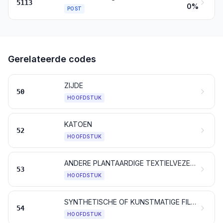
5113
0%
POST
Gerelateerde codes
ZIJDE
50
HOOFDSTUK
KATOEN
52
HOOFDSTUK
ANDERE PLANTAARDIGE TEXTIELVEZELS; PAPIERGARENS EN WEEFSELS DAARVAN
53
HOOFDSTUK
SYNTHETISCHE OF KUNSTMATIGE FILAMENTEN; strippen en artikelen van dergelijke vorm, van synthetische of van kunstmatige textielstoffen
54
HOOFDSTUK