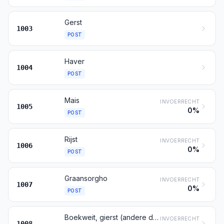
Gerst
1003
POST
Haver
1004
POST
Mais
INVOERRECHT
1005
0%
POST
Rijst
INVOERRECHT
1006
0%
POST
Graansorgho
INVOERRECHT
1007
0%
POST
Boekweit, gierst (andere dan sorgho) en kanariezaad; andere granen
INVOERRECHT
1008