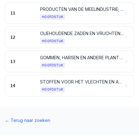
PRODUCTEN VAN DE MEELINDUSTRIE; MOUT; ZETMEEL; INULINE; TARWEGLUTEN
11
HOOFDSTUK
OLIEHOUDENDE ZADEN EN VRUCHTEN; ALLERLEI ZADEN, ZAAIGOED EN VRUCHTEN; PLANTEN VOOR INDUSTRIEEL EN VOOR GENEESKUNDIG GEBRUIK; STRO EN VOEDER
12
HOOFDSTUK
GOMMEN, HARSEN EN ANDERE PLANTENSAPPEN EN PLANTENEXTRACTEN
13
HOOFDSTUK
STOFFEN VOOR HET VLECHTEN EN ANDERE PRODUCTEN VAN PLANTAARDIGE OORSPRONG, ELDERS GENOEMD NOCH ELDERS ONDER BEGREPEN
14
HOOFDSTUK
←
Terug naar zoeken