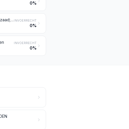
0%
Anijszaad, steranijszaad, venkelzaad, korianderzaad, komijnzaad en karwijzaad; jeneverbessen
INVOERRECHT
0%
jen
INVOERRECHT
0%
DEN