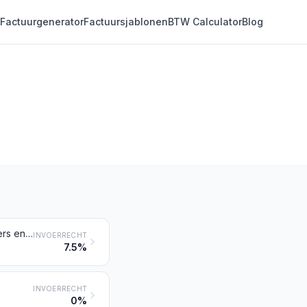
Factuurgenerator
Factuursjablonen
BTW Calculator
Blog
Koffie, cafeïnevrije koffie daaronder begrepen, ook indien gebrand; bolsters en schillen, van koffie; koffiesurrogaten die koffie bevatten, ongeacht de mengverhouding
INVOERRECHT
7.5%
INVOERRECHT
0%