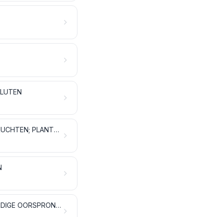
GLUTEN
OLIEHOUDENDE ZADEN EN VRUCHTEN; ALLERLEI ZADEN, ZAAIGOED EN VRUCHTEN; PLANTEN VOOR INDUSTRIEEL EN VOOR GENEESKUNDIG GEBRUIK; STRO EN VOEDER
N
STOFFEN VOOR HET VLECHTEN EN ANDERE PRODUCTEN VAN PLANTAARDIGE OORSPRONG, ELDERS GENOEMD NOCH ELDERS ONDER BEGREPEN