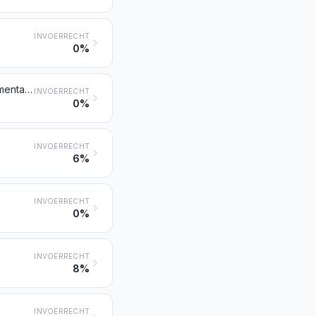
INVOERRECHT
0%
Peper van het geslacht Piper; vruchten van de geslachten Capsicum en Pimenta, gedroogd, fijngemaakt of gemalen
INVOERRECHT
0%
INVOERRECHT
6%
INVOERRECHT
0%
INVOERRECHT
8%
INVOERRECHT