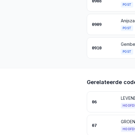
0908
POST
0909
POST
Gember,
0910
POST
Gerelateerde cod
LEVEN
06
HOOFD
GROEN
07
HOOFD