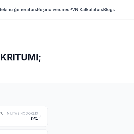
Rēķinu ģenerators
Rēķinu veidnes
PVN Kalkulators
Blogs
KRITUMI;
Milti un granulas no gaļas vai gaļas subproduktiem, zivīm vai vēžveidīgajiem, mīkstmiešiem vai citiem ūdens bezmugurkaulniekiem, nederīgas pārtikai; dradži (grības)
MUITAS NODOKLIS
0%