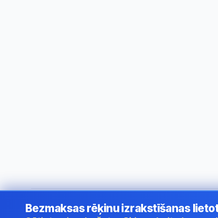
Bezmaksas rēķinu izrakstīšanas lieto
©
2026
i24 Limited. All rights reserved.
•
Uzņēmumiem Latv