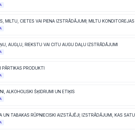
A
S, MILTU, CIETES VAI PIENA IZSTRĀDĀJUMI; MILTU KONDITOREJA
A
ŅU, AUGĻU, RIEKSTU VAI CITU AUGU DAĻU IZSTRĀDĀJUMI
A
I PĀRTIKAS PRODUKTI
A
NI, ALKOHOLISKI ŠĶIDRUMI UN ETIĶIS
A
A