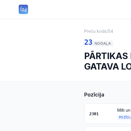
Preču kods
/
S4
23
NODAĻA
PĀRTIKAS 
GATAVA L
Pozīcija
2301
POZĪCI