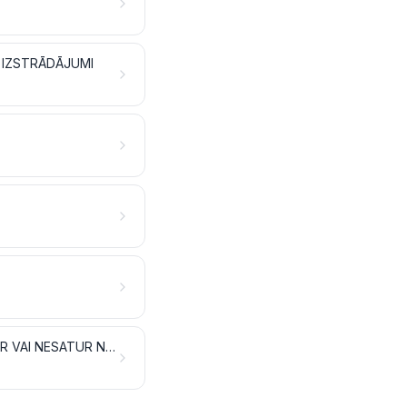
S IZSTRĀDĀJUMI
TABAKA UN TABAKAS RŪPNIECISKI AIZSTĀJĒJI; IZSTRĀDĀJUMI, KAS SATUR VAI NESATUR NIKOTĪNU UN KAS PAREDZĒTI IEELPOŠANAI BEZ SADEGŠANAS; CITI NIKOTĪNU SATUROŠI IZSTRĀDĀJUMI, KAS PAREDZĒTI NIKOTĪNA UZŅEMŠANAI CILVĒKA ORGANISMĀ