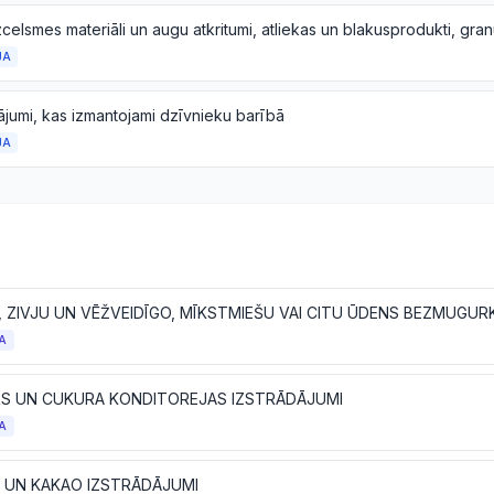
JA
ājumi, kas izmantojami dzīvnieku barībā
JA
A
S UN CUKURA KONDITOREJAS IZSTRĀDĀJUMI
A
 UN KAKAO IZSTRĀDĀJUMI