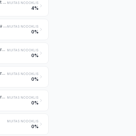
Klijas, atsijas un citi atlikumi, granulēti vai negranulēti, kas iegūti, sijājot, maļot vai citādi apstrādājot labības graudus vai pākšaugus
MUITAS NODOKLIS
4%
Cietes ražošanas atlikumi un tamlīdzīgi atlikumi, biešu mīkstums, cukurniedru rauši un citi cukura ražošanas atkritumi, drabiņas vai šķiedenis un atkritumi, granulēti vai negranulēti
MUITAS NODOKLIS
0%
Eļļas rauši un citi cietie atlikumi, arī sasmalcināti vai granulēti, kas iegūti, ekstrahējot sojas pupu eļļu
MUITAS NODOKLIS
0%
Eļļas rauši un citi cietie atlikumi, arī sasmalcināti vai granulēti, kas iegūti, ekstrahējot zemesriekstu eļļu
MUITAS NODOKLIS
0%
Eļļas rauši un citi cietie atlikumi, arī sasmalcināti vai granulēti, kas iegūti, ekstrahējot augu vai mikrobu taukus un eļļas, izņemot pozīcijā 2304 vai 2305 minētās
MUITAS NODOKLIS
0%
MUITAS NODOKLIS
0%