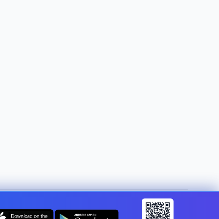
Mainīt valsti:
Latvia