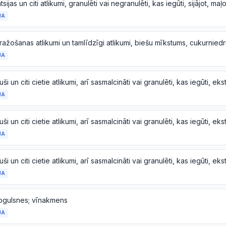
JA
JA
JA
JA
JA
ogulsnes; vīnakmens
JA