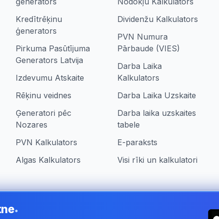
ģenerators
Nodokļu Kalkulators
Kredītrēķinu
Dividenžu Kalkulators
ģenerators
PVN Numura
Pirkuma Pasūtījuma
Pārbaude (VIES)
Generators Latvija
Darba Laika
Izdevumu Atskaite
Kalkulators
Rēķinu veidnes
Darba Laika Uzskaite
Ģeneratori pēc
Darba laika uzskaites
Nozares
tabele
PVN Kalkulators
E-paraksts
Algas Kalkulators
Visi rīki un kalkulatori
tne
•
ia