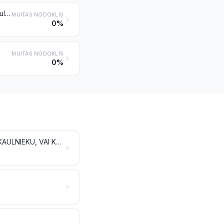
Augu izcelsmes materiāli un augu atkritumi, atliekas un blakusprodukti, granulēti vai negranulēti, izmantojami dzīvnieku barībai, kas citur nav minēti un iekļauti
MUITAS NODOKLIS
0%
MUITAS NODOKLIS
0%
GAĻAS, ZIVJU UN VĒŽVEIDĪGO, MĪKSTMIEŠU VAI CITU ŪDENS BEZMUGURKAULNIEKU, VAI KUKAIŅU IZSTRĀDĀJUMI