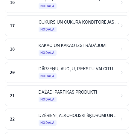
16
NODAĻA
CUKURS UN CUKURA KONDITOREJAS IZSTRĀDĀJUMI
17
NODAĻA
KAKAO UN KAKAO IZSTRĀDĀJUMI
18
NODAĻA
DĀRZEŅU, AUGĻU, RIEKSTU VAI CITU AUGU DAĻU IZSTRĀDĀJUMI
20
NODAĻA
DAŽĀDI PĀRTIKAS PRODUKTI
21
NODAĻA
DZĒRIENI, ALKOHOLISKI ŠĶIDRUMI UN ETIĶIS
22
NODAĻA