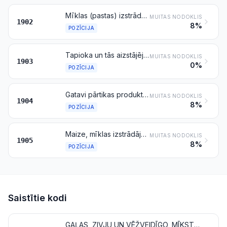
Mīklas (pastas) izstrādājumi, arī termiski apstrādāti vai ar pildījumu (gaļu vai citiem produktiem), vai citādi sagatavoti, kā spageti, makaroni, nūdeles, skaidiņas, klimpas, pelmeņi, pildīti makaroni; kuskuss, sagatavots vai nesagatavots
MUITAS NODOKLIS
1902
8%
POZĪCIJA
Tapioka un tās aizstājēji, kas pagatavoti no cietes pārslu, graudu, putraimu, atsiju vai tamlīdzīgā veidā
MUITAS NODOKLIS
1903
0%
POZĪCIJA
Gatavi pārtikas produkti, kas iegūti, uzpūšot vai apgrauzdējot graudaugu produktus (piemēram, kukurūzas pārslas); graudaugu produkti (izņemot kukurūzu) graudu veidā vai pārslu veidā vai citādi pārstrādātos graudos (izņemot miltus, putraimus un rupja maluma miltus), iepriekš termiski apstrādāti vai citādi sagatavoti, kas nav citur minēti un iekļauti
MUITAS NODOKLIS
1904
8%
POZĪCIJA
Maize, mīklas izstrādājumi, kūkas, cepumi un citi maizes un konditorejas izstrādājumi ar kakao piedevu vai bez tās; dievmaizītes, oblātas farmācijai, zīmogvafeles, rīspapīrs un tamlīdzīgi produkti
MUITAS NODOKLIS
1905
8%
POZĪCIJA
Saistītie kodi
GAĻAS, ZIVJU UN VĒŽVEIDĪGO, MĪKSTMIEŠU VAI CITU ŪDENS BEZMUGURKAULNIEKU, VAI KUKAIŅU IZSTRĀDĀJUMI