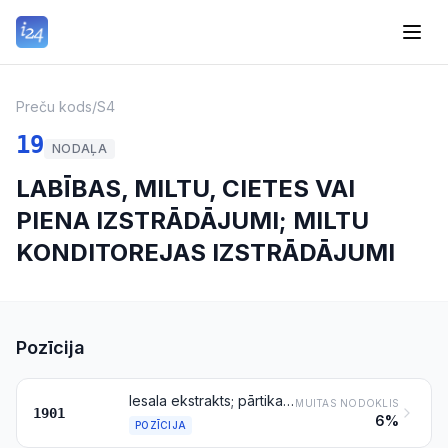
Preču kods
/
S4
19
NODAĻA
LABĪBAS, MILTU, CIETES VAI
PIENA IZSTRĀDĀJUMI; MILTU
KONDITOREJAS IZSTRĀDĀJUMI
Pozīcija
Iesala ekstrakts; pārtikas izstrādājumi no miltiem, putraimiem, rupja maluma miltiem, cietes vai iesala ekstrakta, kas nesatur kakao vai pilnīgi attaukotā vielā satur mazāk par 40 % no svara kakao un kas nav minēti vai iekļauti citur; pārtikas izstrādājumi no pozīciju 0401–0404 precēm, kas nesatur kakao vai pilnīgi attaukotā vielā satur mazāk par 5 % no svara kakao un kas nav minēti vai iekļauti citur
MUITAS NODOKLIS
1901
6%
POZĪCIJA