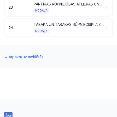
PĀRTIKAS RŪPNIECĪBAS ATLIEKAS UN ATKRITUMI; GATAVA LOPBARĪBA
23
NODAĻA
TABAKA UN TABAKAS RŪPNIECISKI AIZSTĀJĒJI; IZSTRĀDĀJUMI, KAS SATUR VAI NESATUR NIKOTĪNU UN KAS PAREDZĒTI IEELPOŠANAI BEZ SADEGŠANAS; CITI NIKOTĪNU SATUROŠI IZSTRĀDĀJUMI, KAS PAREDZĒTI NIKOTĪNA UZŅEMŠANAI CILVĒKA ORGANISMĀ
24
NODAĻA
←
Atpakaļ uz meklētāju