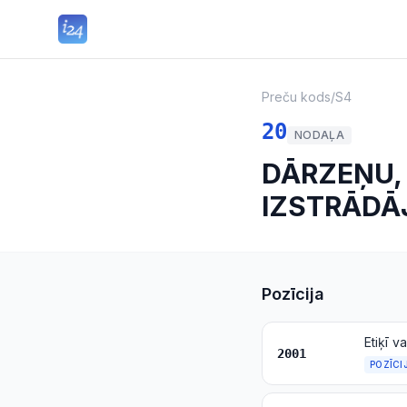
Preču kods
/
S4
20
NODAĻA
DĀRZEŅU, 
IZSTRĀDĀ
Pozīcija
2001
POZĪCI