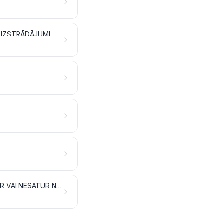
S IZSTRĀDĀJUMI
TABAKA UN TABAKAS RŪPNIECISKI AIZSTĀJĒJI; IZSTRĀDĀJUMI, KAS SATUR VAI NESATUR NIKOTĪNU UN KAS PAREDZĒTI IEELPOŠANAI BEZ SADEGŠANAS; CITI NIKOTĪNU SATUROŠI IZSTRĀDĀJUMI, KAS PAREDZĒTI NIKOTĪNA UZŅEMŠANAI CILVĒKA ORGANISMĀ