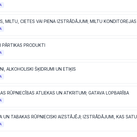
A
S, MILTU, CIETES VAI PIENA IZSTRĀDĀJUMI; MILTU KONDITOREJA
A
I PĀRTIKAS PRODUKTI
A
NI, ALKOHOLISKI ŠĶIDRUMI UN ETIĶIS
A
AS RŪPNIECĪBAS ATLIEKAS UN ATKRITUMI; GATAVA LOPBARĪBA
A
A