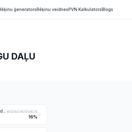
Rēķinu ģenerators
Rēķinu veidnes
PVN Kalkulators
Blogs
GU DAĻU
Etiķī vai etiķskābē sagatavoti vai konservēti dārzeņi, augļi, rieksti un citas ēdamas augu daļas
MUITAS NODOKLIS
16%