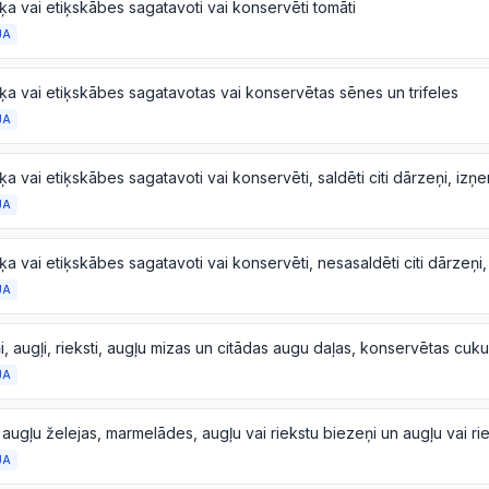
ķa vai etiķskābes sagatavoti vai konservēti tomāti
JA
ķa vai etiķskābes sagatavotas vai konservētas sēnes un trifeles
JA
JA
JA
JA
JA