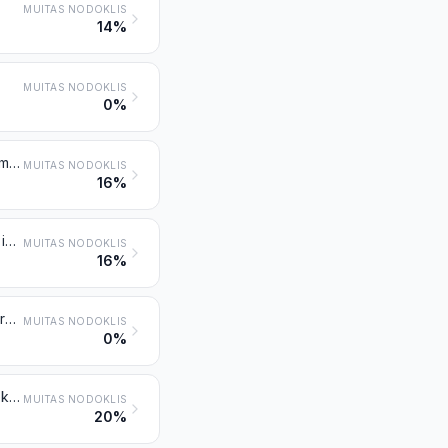
MUITAS NODOKLIS
14%
MUITAS NODOKLIS
0%
Bez etiķa vai etiķskābes sagatavoti vai konservēti, saldēti citi dārzeņi, izņemot pozīcijā 2006 minētos
MUITAS NODOKLIS
16%
Bez etiķa vai etiķskābes sagatavoti vai konservēti, nesasaldēti citi dārzeņi, izņemot pozīcijā 2006 minētos
MUITAS NODOKLIS
16%
Dārzeņi, augļi, rieksti, augļu mizas un citādas augu daļas, konservētas cukurā (žāvētas, iecukurotas vai glazētas)
MUITAS NODOKLIS
0%
Džemi, augļu želejas, marmelādes, augļu vai riekstu biezeņi un augļu vai riekstu pastas, termiski apstrādātas, ar cukura vai citu saldinātāju piedevu vai bez tās
MUITAS NODOKLIS
20%