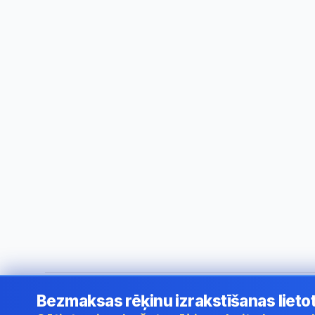
Bezmaksas rēķinu izrakstīšanas lieto
©
2026
i24 Limited. All rights reserved.
•
Uzņēmumiem Latv