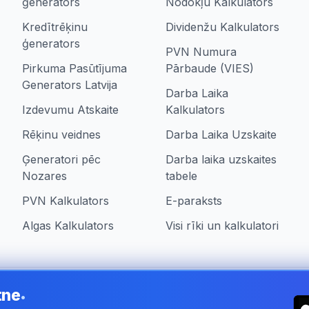
ģenerators
Nodokļu Kalkulators
Kredītrēķinu
Dividenžu Kalkulators
ģenerators
PVN Numura
Pirkuma Pasūtījuma
Pārbaude (VIES)
Generators Latvija
Darba Laika
Izdevumu Atskaite
Kalkulators
Rēķinu veidnes
Darba Laika Uzskaite
Ģeneratori pēc
Darba laika uzskaites
Nozares
tabele
PVN Kalkulators
E-paraksts
Algas Kalkulators
Visi rīki un kalkulatori
tne
•
ia