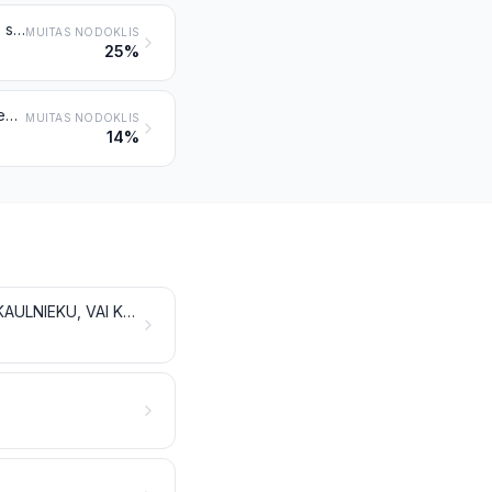
Augļi, rieksti un citas ēdamas augu daļas, kas citur nav minētas un iekļautas, sagatavotas vai konservētas ar citu paņēmienu, arī ar cukura vai citu saldinātāju vai spirta piedevu
MUITAS NODOKLIS
25%
Augļu vai riekstu sulas (ieskaitot vīnogu misu un kokosriekstu sulu) un dārzeņu sulas, neraudzētas un bez spirta piedevas, arī ar cukura vai cita saldinātāja piedevu
MUITAS NODOKLIS
14%
GAĻAS, ZIVJU UN VĒŽVEIDĪGO, MĪKSTMIEŠU VAI CITU ŪDENS BEZMUGURKAULNIEKU, VAI KUKAIŅU IZSTRĀDĀJUMI