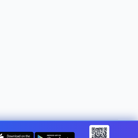
Mainīt valsti:
Latvia