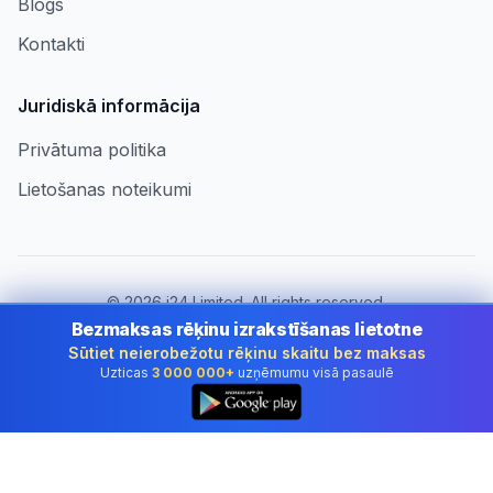
Blogs
Kontakti
Juridiskā informācija
Privātuma politika
Lietošanas noteikumi
©
2026
i24 Limited. All rights reserved.
Uzņēmumiem Latvia
Bezmaksas rēķinu izrakstīšanas lietotne
Sūtiet neierobežotu rēķinu skaitu bez maksas
Mainīt valsti:
Latvia
Uzticas
3 000 000+
uzņēmumu visā pasaulē