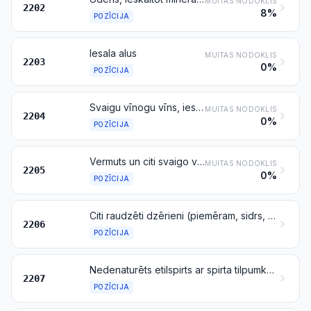
MUITAS NODOKLIS
2202
8%
POZĪCIJA
Iesala alus
MUITAS NODOKLIS
2203
0%
POZĪCIJA
Svaigu vīnogu vīns, ieskaitot stiprinātos vīnus; vīnogu misa, izņemot pozīcijā 2009 minēto
MUITAS NODOKLIS
2204
0%
POZĪCIJA
Vermuts un citi svaigo vīnogu vīni, kas aromatizēti ar augiem vai aromātiskām vielām
MUITAS NODOKLIS
2205
0%
POZĪCIJA
Citi raudzēti dzērieni (piemēram, sidrs, bumbieru vīns, medalus, sakē); raudzēto dzērienu maisījumi un raudzēto dzērienu un bezalkoholisko dzērienu maisījumi, kas citur nav minēti un iekļauti
2206
POZĪCIJA
Nedenaturēts etilspirts ar spirta tilpumkoncentrāciju 80 tilp. % vai vairāk; etilspirts un citi jebkāda stipruma spirti, denaturēti
2207
POZĪCIJA