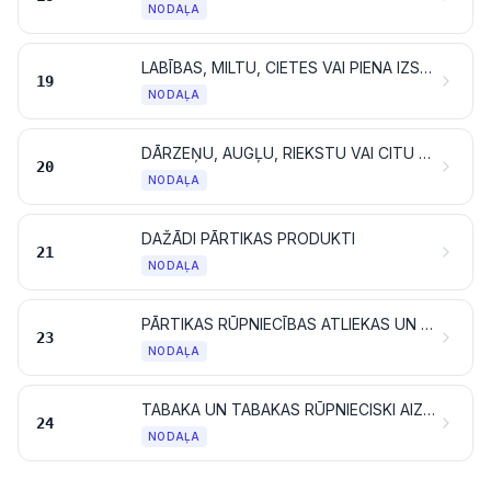
NODAĻA
LABĪBAS, MILTU, CIETES VAI PIENA IZSTRĀDĀJUMI; MILTU KONDITOREJAS IZSTRĀDĀJUMI
19
NODAĻA
DĀRZEŅU, AUGĻU, RIEKSTU VAI CITU AUGU DAĻU IZSTRĀDĀJUMI
20
NODAĻA
DAŽĀDI PĀRTIKAS PRODUKTI
21
NODAĻA
PĀRTIKAS RŪPNIECĪBAS ATLIEKAS UN ATKRITUMI; GATAVA LOPBARĪBA
23
NODAĻA
TABAKA UN TABAKAS RŪPNIECISKI AIZSTĀJĒJI; IZSTRĀDĀJUMI, KAS SATUR VAI NESATUR NIKOTĪNU UN KAS PAREDZĒTI IEELPOŠANAI BEZ SADEGŠANAS; CITI NIKOTĪNU SATUROŠI IZSTRĀDĀJUMI, KAS PAREDZĒTI NIKOTĪNA UZŅEMŠANAI CILVĒKA ORGANISMĀ
24
NODAĻA