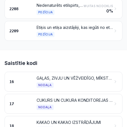
Nedenaturēts etilspirts, kura spirta tilpumkoncentrācija ir mazāk nekā 80 tilp. %; stiprie alkoholiskie dzērieni, liķieri un citi alkoholiski dzērieni
MUITAS NODOKLIS
2208
0%
POZĪCIJA
Etiķis un etiķa aizstājēji, kas iegūti no etiķskābes
2209
POZĪCIJA
Saistītie kodi
GAĻAS, ZIVJU UN VĒŽVEIDĪGO, MĪKSTMIEŠU VAI CITU ŪDENS BEZMUGURKAULNIEKU, VAI KUKAIŅU IZSTRĀDĀJUMI
16
NODAĻA
CUKURS UN CUKURA KONDITOREJAS IZSTRĀDĀJUMI
17
NODAĻA
KAKAO UN KAKAO IZSTRĀDĀJUMI
18