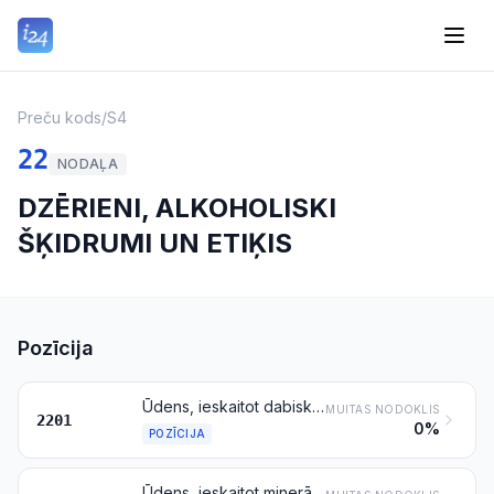
Preču kods
/
S4
22
NODAĻA
DZĒRIENI, ALKOHOLISKI
ŠĶIDRUMI UN ETIĶIS
Pozīcija
Ūdens, ieskaitot dabiskos vai mākslīgos minerālūdeņus un gāzētos ūdeņus, bez cukura vai citu saldinātāju piedevas, nearomatizēts, ledus un sniegs
MUITAS NODOKLIS
2201
0%
POZĪCIJA
Ūdens, ieskaitot minerālūdeņus un gāzētos ūdeņus, ar cukura vai citu saldinātāju piedevu vai aromatizēts, un citi bezalkoholiskie dzērieni, izņemot augļu, riekstu vai dārzeņu sulas, kas iekļautas pozīcijā 2009