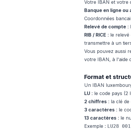
Votre IBAN et votre c
Banque en ligne ou 
Coordonnées bancair
Relevé de compte
: 
RIB / RICE
: le relevé
transmettre à un tier
Vous pouvez aussi re
votre IBAN, à l'aide d
Format et struc
Un IBAN luxembourg
LU
: le code pays (2 l
2 chiffres
: la clé de
3 caractères
: le co
13 caractères
: le n
Exemple :
LU28 001