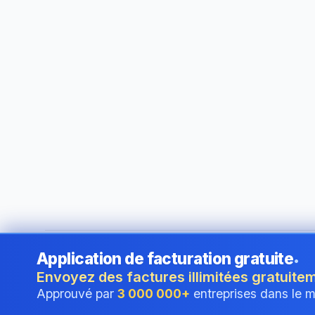
Application de facturation gratuite
•
©
2026
i24 Limited. All rights reserved.
•
Au service des en
Envoyez des factures illimitées gratuite
Approuvé par
3 000 000+
entreprises dans le 