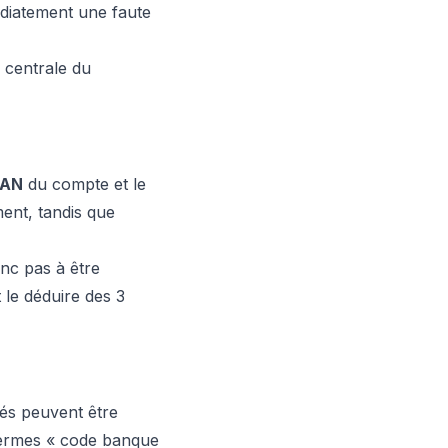
diatement une faute
 centrale du
BAN
du compte et le
ment, tandis que
nc pas à être
le déduire des 3
vés peuvent être
termes « code banque