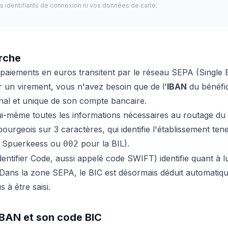
s identifiants de connexion ni vos données de carte.
rche
paiements en euros transitent par le réseau SEPA (Single
r un virement, vous n'avez besoin que de l'
IBAN
du bénéfici
tional et unique de son compte bancaire.
ui-même toutes les informations nécessaires au routage du 
urgeois sur 3 caractères, qui identifie l'établissement te
a Spuerkeess ou
pour la BIL).
002
entifier Code, aussi appelé code SWIFT) identifie quant à l
. Dans la zone SEPA, le BIC est désormais déduit automatiq
 à être saisi.
IBAN et son code BIC