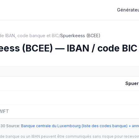
Générateu
e IBAN, code banque et BIC
/
Spuerkeess (BCEE)
ess (BCEE) — IBAN / code BIC
Spuer
e
WIFT
-30
·
Source
:
Banque centrale du Luxembourg (liste des codes banque) + ann
ode banque ou un IBAN peuvent être communiqués sans risque pour recevoir