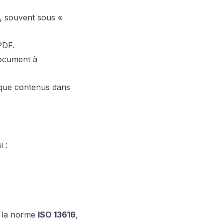
t, souvent sous «
PDF.
document à
nque contenus dans
i :
n la norme
ISO 13616
,