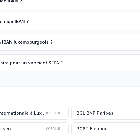
mon IBAN ?
ger mon IBAN ?
n IBAN luxembourgeois ?
saire pour un virement SEPA ?
BIL (Banque Internationale à Luxembourg)
BGL BNP Paribas
BILLLULL
eisen
POST Finance
CCRALULL