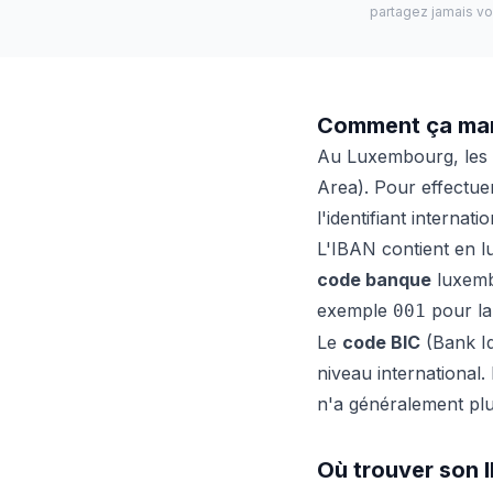
partagez jamais vo
Comment ça ma
Au Luxembourg, les 
Area). Pour effectue
l'identifiant interna
L'IBAN contient en l
code banque
luxembo
exemple
pour l
001
Le
code BIC
(Bank Id
niveau international
n'a généralement plus
Où trouver son 