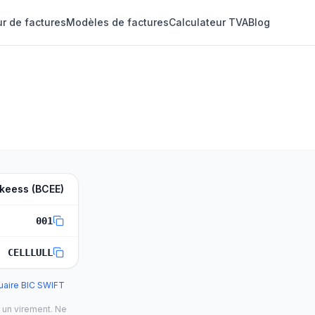
r de factures
Modèles de factures
Calculateur TVA
Blog
keess (BCEE)
001
CELLLULL
uaire BIC SWIFT
 un virement. Ne