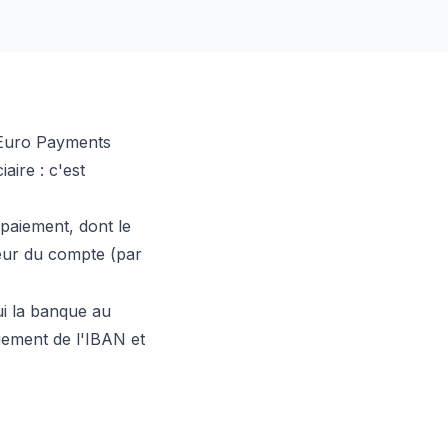
 Euro Payments
aire : c'est
paiement, dont le
neur du compte (par
ui la banque au
uement de l'IBAN et