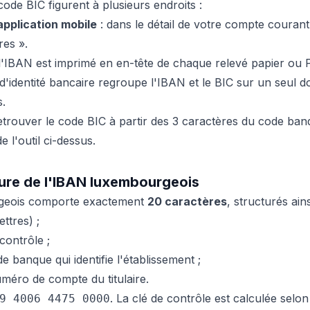
ode BIC figurent à plusieurs endroits :
application mobile
: dans le détail de votre compte couran
es ».
l'IBAN est imprimé en en-tête de chaque relevé papier ou 
 d'identité bancaire regroupe l'IBAN et le BIC sur un seul 
s.
trouver le code BIC à partir des 3 caractères du code ba
e l'outil ci-dessus.
ture de l'IBAN luxembourgeois
eois comporte exactement
20 caractères
, structurés ains
ettres) ;
 contrôle ;
de banque qui identifie l'établissement ;
uméro de compte du titulaire.
. La clé de contrôle est calculée selo
9 4006 4475 0000