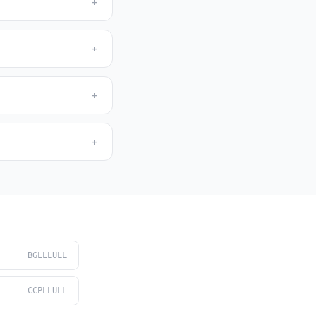
+
+
+
+
BGLLLULL
CCPLLULL