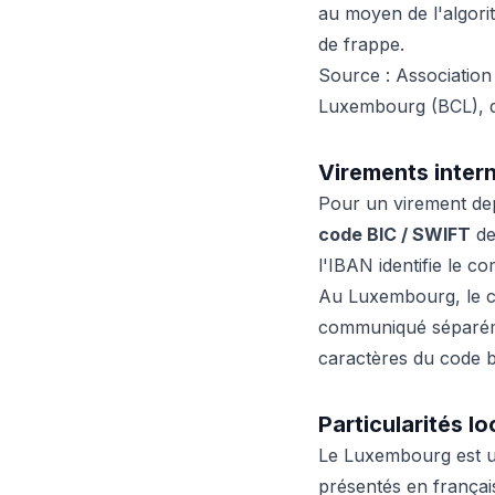
au moyen de l'algor
de frappe.
Source : Associatio
Luxembourg (BCL), qui
Virements inter
Pour un virement dep
code BIC / SWIFT
de
l'IBAN identifie le co
Au Luxembourg, le co
communiqué séparémen
caractères du code 
Particularités lo
Le Luxembourg est un
présentés en françai