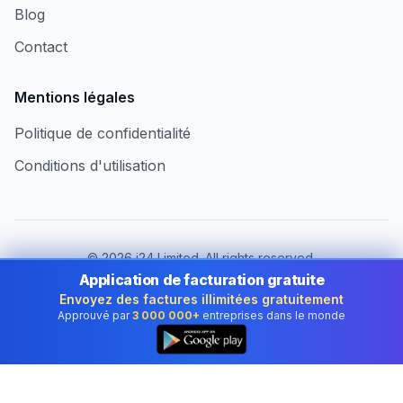
Blog
Contact
Mentions légales
Politique de confidentialité
Conditions d'utilisation
©
2026
i24 Limited. All rights reserved.
Au service des entreprises au Luxembourg
Application de facturation gratuite
Envoyez des factures illimitées gratuitement
Changer de pays :
Luxembourg
Approuvé par
3 000 000+
entreprises dans le monde