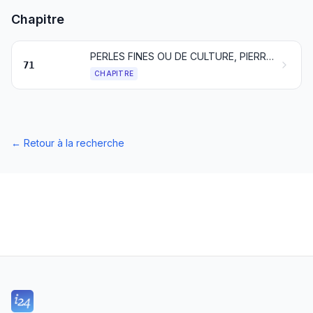
Chapitre
PERLES FINES OU DE CULTURE, PIERRES GEMMES OU SIMILAIRES, MÉTAUX PRÉCIEUX, PLAQUÉS OU DOUBLÉS DE MÉTAUX PRÉCIEUX ET OUVRAGES EN CES MATIÈRES; BIJOUTERIE DE FANTAISIE; MONNAIES
71
CHAPITRE
←
Retour à la recherche