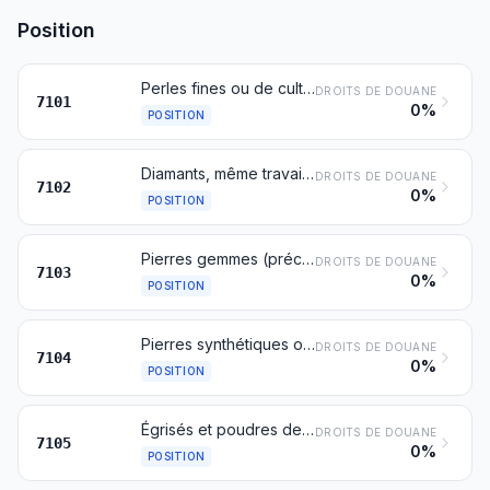
Position
Perles fines ou de culture, même travaillées ou assorties mais non enfilées, ni montées ni serties; perles fines ou de culture, enfilées temporairement pour la facilité du transport
DROITS DE DOUANE
7101
0%
POSITION
Diamants, même travaillés, mais non montés ni sertis
DROITS DE DOUANE
7102
0%
POSITION
Pierres gemmes (précieuses ou fines) autres que les diamants, même travaillées ou assorties mais non enfilées, ni montées, ni serties; pierres gemmes (précieuses ou fines) autres que les diamants, non assorties, enfilées temporairement pour la facilité du transport
DROITS DE DOUANE
7103
0%
POSITION
Pierres synthétiques ou reconstituées, même travaillées ou assorties mais non enfilées ni montées ni serties; pierres synthétiques ou reconstituées non assorties, enfilées temporairement pour la facilité du transport
DROITS DE DOUANE
7104
0%
POSITION
Égrisés et poudres de pierres gemmes ou de pierres synthétiques
DROITS DE DOUANE
7105
0%
POSITION