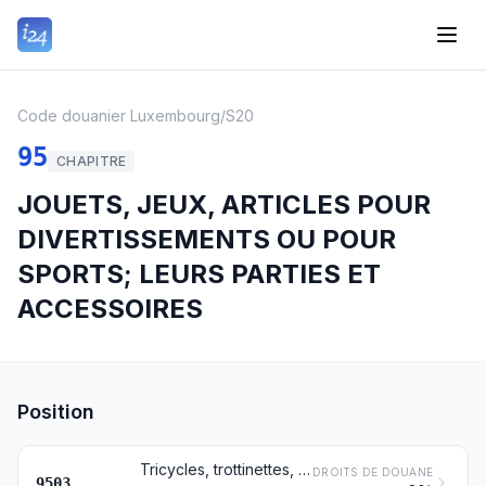
Code douanier Luxembourg
/
S20
95
CHAPITRE
JOUETS, JEUX, ARTICLES POUR
DIVERTISSEMENTS OU POUR
SPORTS; LEURS PARTIES ET
ACCESSOIRES
Position
Tricycles, trottinettes, autos à pédales et jouets à roues similaires; landaus et poussettes pour poupées; poupées; autres jouets; modèles réduits et modèles similaires pour le divertissement, animés ou non; puzzles de tout genre
DROITS DE DOUANE
9503