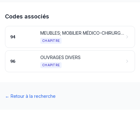
Codes associés
MEUBLES; MOBILIER MÉDICO-CHIRURGICAL; ARTICLES DE LITERIE ET SIMILAIRES; LUMINAIRES ET APPAREILS D'ÉCLAIRAGE NON DÉNOMMÉS NI COMPRIS AILLEURS; LAMPES-RÉCLAMES, ENSEIGNES LUMINEUSES, PLAQUES INDICATRICES LUMINEUSES ET ARTICLES SIMILAIRES; CONSTRUCTIONS PRÉFABRIQUÉES
94
CHAPITRE
OUVRAGES DIVERS
96
CHAPITRE
←
Retour à la recherche