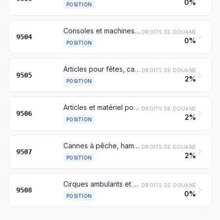
0%
POSITION
Consoles et machines de jeux vidéo, jeux de société, y compris les jeux à moteur ou à mouvement, les billards, les tables spéciales pour jeux de casino, les jeux de quilles automatiques (bowlings, par exemple), les jeux fonctionnant par l’introduction d’une pièce de monnaie, d’un billet de banque, d’une carte bancaire, d’un jeton ou par tout autre moyen de paiement
DROITS DE DOUANE
9504
0%
POSITION
Articles pour fêtes, carnaval ou autres divertissements, y compris les articles de magie et articles-surprises
DROITS DE DOUANE
9505
2%
POSITION
Articles et matériel pour la culture physique, la gymnastique, l'athlétisme, les autres sports (y compris le tennis de table) ou les jeux de plein air, non dénommés ni compris ailleurs dans le présent chapitre; piscines et pataugeoires
DROITS DE DOUANE
9506
2%
POSITION
Cannes à pêche, hameçons et autres articles pour la pêche à la ligne; épuisettes pour tous usages; leurres (autres que ceux des nos 9208 ou 9705) et articles de chasse similaires
DROITS DE DOUANE
9507
2%
POSITION
Cirques ambulants et ménageries ambulantes; manèges pour parcs de loisirs et attractions de parcs aquatiques; attractions foraines, y compris les stands de tir; théâtres ambulants
DROITS DE DOUANE
9508
0%
POSITION