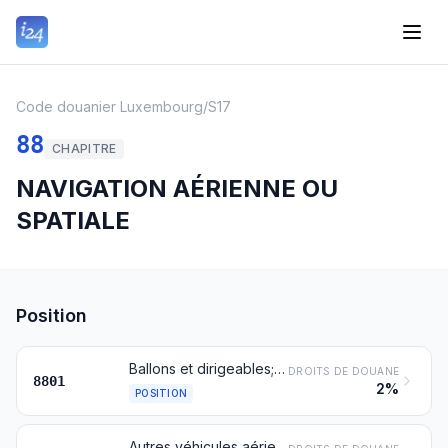
Code douanier Luxembourg
/
S17
88
CHAPITRE
NAVIGATION AÉRIENNE OU
SPATIALE
Position
Ballons et dirigeables; planeurs, ailes volantes et autres véhicules aériens, non conçus pour la propulsion à moteur
DROITS DE DOUANE
8801
2%
POSITION
Autres véhicules aériens (hélicoptères, avions, par exemple), à l’exception des véhicules aériens sans pilote du n° 8806; véhicules spatiaux (y compris les satellites) et leurs véhicules lanceurs et véhicules sous-orbitaux