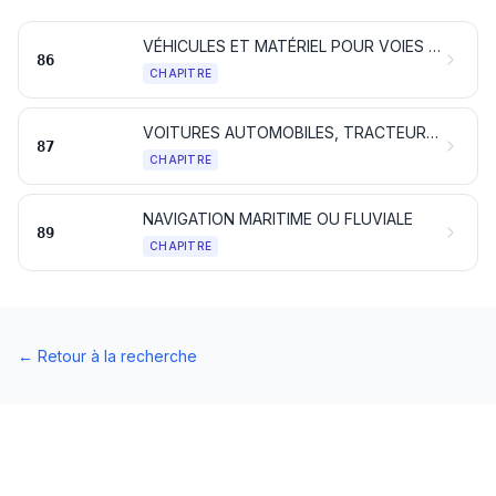
VÉHICULES ET MATÉRIEL POUR VOIES FERRÉES OU SIMILAIRES ET LEURS PARTIES; APPAREILS MÉCANIQUES (Y COMPRIS ÉLECTROMÉCANIQUES) DE SIGNALISATION POUR VOIES DE COMMUNICATIONS
86
CHAPITRE
VOITURES AUTOMOBILES, TRACTEURS, CYCLES ET AUTRES VÉHICULES TERRESTRES, LEURS PARTIES ET ACCESSOIRES
87
CHAPITRE
NAVIGATION MARITIME OU FLUVIALE
89
CHAPITRE
←
Retour à la recherche