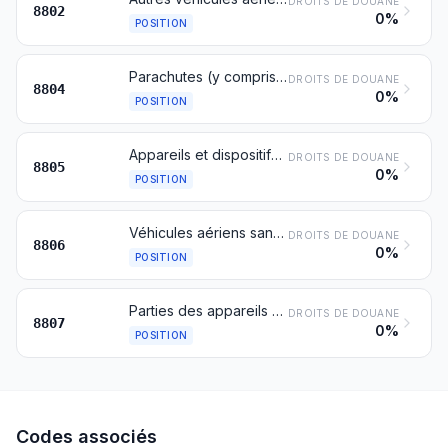
DROITS DE DOUANE
8802
0%
POSITION
Parachutes (y compris les parachutes dirigeables et les parapentes) et rotochutes; leurs parties et accessoires
DROITS DE DOUANE
8804
0%
POSITION
Appareils et dispositifs pour le lancement de véhicules aériens; appareils et dispositifs pour l'appontage de véhicules aériens et appareils et dispositifs similaires; appareils au sol d'entraînement au vol; leurs parties
DROITS DE DOUANE
8805
0%
POSITION
Véhicules aériens sans pilote
DROITS DE DOUANE
8806
0%
POSITION
Parties des appareils nos 8801, 8802 ou 8806
DROITS DE DOUANE
8807
0%
POSITION
Codes associés