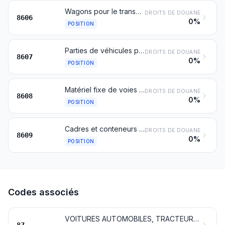
Wagons pour le transport sur rail de marchandises
DROITS DE DOUANE
8606
0%
POSITION
Parties de véhicules pour voies ferrées ou similaires
DROITS DE DOUANE
8607
0%
POSITION
Matériel fixe de voies ferrées ou similaires; appareils mécaniques (y compris électromécaniques) de signalisation, de sécurité, de contrôle ou de commande pour voies ferrées ou similaires, routières ou fluviales, aires ou parcs de stationnement, installations portuaires ou aérodromes; leurs parties
DROITS DE DOUANE
8608
0%
POSITION
Cadres et conteneurs (y compris les conteneurs-citernes et les conteneurs-réservoirs) spécialement conçus et équipés pour un ou plusieurs modes de transport
DROITS DE DOUANE
8609
0%
POSITION
Codes associés
VOITURES AUTOMOBILES, TRACTEURS, CYCLES ET AUTRES VÉHICULES TERRESTRES, LEURS PARTIES ET ACCESSOIRES