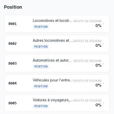
Position
Locomotives et locotracteurs, à source extérieure d'électricité ou à accumulateurs électriques
DROITS DE DOUANE
8601
0%
POSITION
Autres locomotives et locotracteurs; tenders
DROITS DE DOUANE
8602
0%
POSITION
Automotrices et autorails, autres que ceux du no 8604
DROITS DE DOUANE
8603
0%
POSITION
Véhicules pour l'entretien ou le service des voies ferrées ou similaires, même autopropulsés (wagons-ateliers, wagons-grues, wagons équipés de bourreuses à ballast, aligneuses pour voies, voitures d'essais et draisines, par exemple)
DROITS DE DOUANE
8604
0%
POSITION
Voitures à voyageurs, fourgons à bagages, voitures postales et autres voitures spéciales, pour voies ferrées ou similaires (à l'exclusion des voitures du no 8604)
DROITS DE DOUANE
8605
0%
POSITION