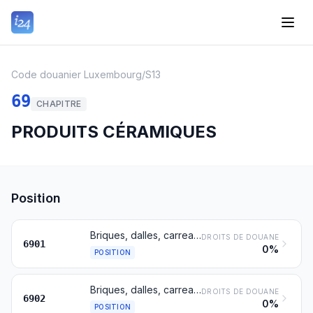
Code douanier Luxembourg
/
S13
69
CHAPITRE
PRODUITS CÉRAMIQUES
Position
Briques, dalles, carreaux et autres pièces céramiques en farines siliceuses fossiles (kieselguhr, tripolite, diatomite, par exemple) ou en terres siliceuses analogues
DROITS DE DOUANE
6901
0%
POSITION
Briques, dalles, carreaux et pièces céramiques analogues de construction, réfractaires, autres que ceux en farines siliceuses fossiles ou en terres siliceuses analogues
DROITS DE DOUANE
6902
0%
POSITION