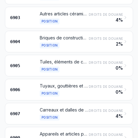
Autres articles céramiques réfractaires (cornues, creusets, moufles, busettes, tampons, supports, coupelles, tubes, tuyaux, gaines, baguettes, plaques pour tiroir, par exemple), autres que ceux en farines siliceuses fossiles ou en terres siliceuses analogues
DROITS DE DOUANE
6903
4%
POSITION
Briques de construction, hourdis, cache-poutrelles et articles similaires, en céramique
DROITS DE DOUANE
6904
2%
POSITION
Tuiles, éléments de cheminée, conduits de fumée, ornements architectoniques, en céramique, et autres poteries de bâtiment
DROITS DE DOUANE
6905
0%
POSITION
Tuyaux, gouttières et accessoires de tuyauterie, en céramique
DROITS DE DOUANE
6906
0%
POSITION
Carreaux et dalles de pavement ou de revêtement, en céramique; cubes, dés et articles similaires pour mosaïques, en céramique, même sur un support; pièces de finition, en céramique
DROITS DE DOUANE
6907
4%
POSITION
Appareils et articles pour usages chimiques ou autres usages techniques, en céramique; auges, bacs et récipients similaires pour l'économie rurale, en céramique; cruchons et récipients similaires de transport ou d'emballage, en céramique
DROITS DE DOUANE
6909