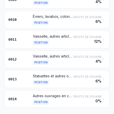
4%
POSITION
Éviers, lavabos, colonnes de lavabos, baignoires, bidets, cuvettes d'aisance, réservoirs de chasse, urinoirs et appareils fixes similaires pour usages sanitaires, en céramique
DROITS DE DOUANE
6910
6%
POSITION
Vaisselle, autres articles de ménage ou d'économie domestique et articles d'hygiène ou de toilette, en porcelaine
DROITS DE DOUANE
6911
12%
POSITION
Vaisselle, autres articles de ménage ou d'économie domestique et articles d'hygiène ou de toilette, en céramique, autres qu'en porcelaine
DROITS DE DOUANE
6912
4%
POSITION
Statuettes et autres objets d'ornementation en céramique
DROITS DE DOUANE
6913
6%
POSITION
Autres ouvrages en céramique
DROITS DE DOUANE
6914
0%
POSITION