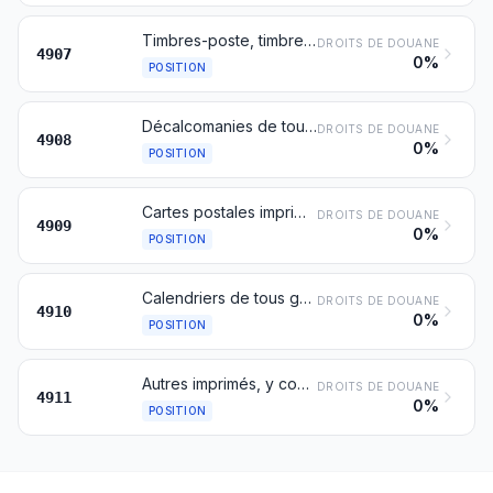
Timbres-poste, timbres fiscaux et analogues, non oblitérés, ayant cours ou destinés à avoir cours dans le pays dans lequel ils ont, ou auront, une valeur faciale reconnue; papier timbré; billets de banque; chèques; titres d'actions ou d'obligations et titres similaires
DROITS DE DOUANE
4907
0%
POSITION
Décalcomanies de tous genres
DROITS DE DOUANE
4908
0%
POSITION
Cartes postales imprimées ou illustrées; cartes imprimées comportant des vœux ou des messages personnels, même illustrées, avec ou sans enveloppes, garnitures ou applications
DROITS DE DOUANE
4909
0%
POSITION
Calendriers de tous genres, imprimés, y compris les blocs de calendriers à effeuiller
DROITS DE DOUANE
4910
0%
POSITION
Autres imprimés, y compris les images, les gravures et les photographies
DROITS DE DOUANE
4911
0%
POSITION