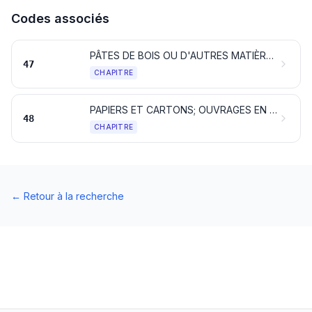
Codes associés
PÂTES DE BOIS OU D'AUTRES MATIÈRES FIBREUSES CELLULOSIQUES; PAPIER OU CARTON À RECYCLER (DÉCHETS ET REBUTS)
47
CHAPITRE
PAPIERS ET CARTONS; OUVRAGES EN PÂTE DE CELLULOSE, EN PAPIER OU EN CARTON
48
CHAPITRE
←
Retour à la recherche