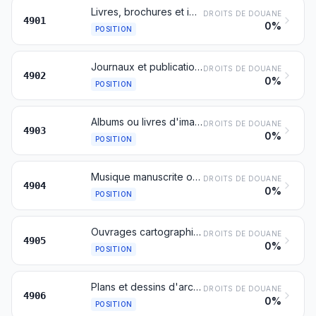
Livres, brochures et imprimés similaires, même sur feuillets isolés
DROITS DE DOUANE
4901
0%
POSITION
Journaux et publications périodiques imprimés, même illustrés ou contenant de la publicité
DROITS DE DOUANE
4902
0%
POSITION
Albums ou livres d'images et albums à dessiner ou à colorier, pour enfants
DROITS DE DOUANE
4903
0%
POSITION
Musique manuscrite ou imprimée, illustrée ou non, même reliée
DROITS DE DOUANE
4904
0%
POSITION
Ouvrages cartographiques de tous genres, y compris les cartes murales, les plans topographiques et les globes, imprimés
DROITS DE DOUANE
4905
0%
POSITION
Plans et dessins d'architectes, d'ingénieurs et autres plans et dessins industriels, commerciaux, topographiques ou similaires, obtenus en original à la main; textes écrits à la main; reproductions photographiques sur papier sensibilisé et copies obtenues au carbone des plans, dessins ou textes visés ci-dessus
DROITS DE DOUANE
4906
0%
POSITION