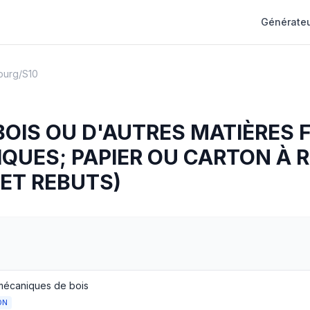
Générateu
ourg
/
S10
BOIS OU D'AUTRES MATIÈRES 
QUES; PAPIER OU CARTON À 
ET REBUTS)
mécaniques de bois
ON