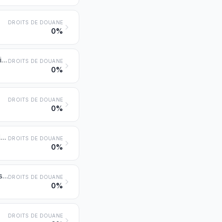
DROITS DE DOUANE
0%
Pâtes chimiques de bois, à la soude ou au sulfate, autres que les pâtes à dissoudre
DROITS DE DOUANE
0%
DROITS DE DOUANE
0%
Pâtes de bois obtenues par la combinaison d'un traitement mécanique et d'un traitement chimique
DROITS DE DOUANE
0%
Pâtes de fibres obtenues à partir de papier ou de carton recyclés (déchets et rebuts) ou d'autres matières fibreuses cellulosiques
DROITS DE DOUANE
0%
DROITS DE DOUANE