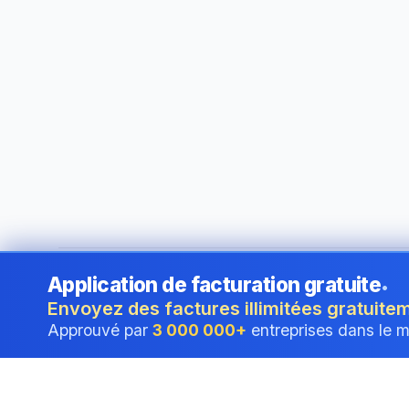
Application de facturation gratuite
•
©
2026
i24 Limited. All rights reserved.
•
Au service des en
Envoyez des factures illimitées gratuite
Approuvé par
3 000 000+
entreprises dans le 