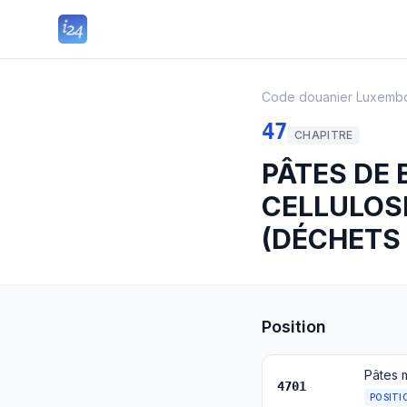
Code douanier Luxemb
47
CHAPITRE
PÂTES DE 
CELLULOSI
(DÉCHETS 
Position
Pâtes 
4701
POSITI