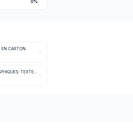
0%
U EN CARTON
PRODUITS DE L'ÉDITION, DE LA PRESSE OU DES AUTRES INDUSTRIES GRAPHIQUES; TEXTES MANUSCRITS OU DACTYLOGRAPHIÉS ET PLANS