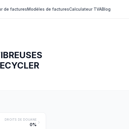
r de factures
Modèles de factures
Calculateur TVA
Blog
FIBREUSES
RECYCLER
DROITS DE DOUANE
0%