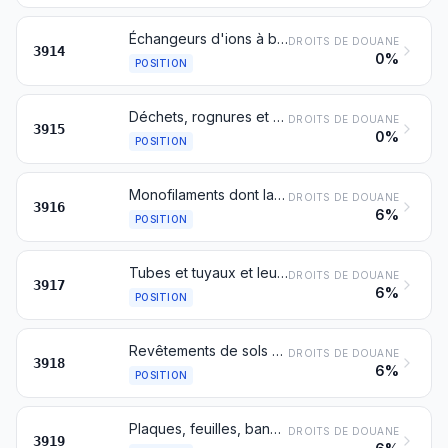
Échangeurs d'ions à base de polymères des nos 3901 à 3913, sous formes primaires
DROITS DE DOUANE
3914
0%
POSITION
Déchets, rognures et débris de matières plastiques
DROITS DE DOUANE
3915
0%
POSITION
Monofilaments dont la plus grande dimension de la coupe transversale excède 1 mm (monofils), joncs, bâtons et profilés, même ouvrés en surface mais non autrement travaillés, en matières plastiques
DROITS DE DOUANE
3916
6%
POSITION
Tubes et tuyaux et leurs accessoires (joints, coudes, raccords, par exemple), en matières plastiques
DROITS DE DOUANE
3917
6%
POSITION
Revêtements de sols en matières plastiques, même auto-adhésifs, en rouleaux ou sous formes de carreaux ou de dalles; revêtements de murs ou de plafonds en matières plastiques définis dans la note 9 du présent chapitre
DROITS DE DOUANE
3918
6%
POSITION
Plaques, feuilles, bandes, rubans, pellicules et autres formes plates, auto-adhésifs, en matières plastiques, même en rouleaux
DROITS DE DOUANE
3919