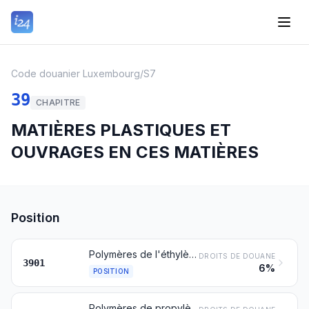
Code douanier Luxembourg
/
S7
39
CHAPITRE
MATIÈRES PLASTIQUES ET
OUVRAGES EN CES MATIÈRES
Position
Polymères de l'éthylène, sous formes primaires
DROITS DE DOUANE
3901
6%
POSITION
Polymères de propylène ou d'autres oléfines, sous formes primaires