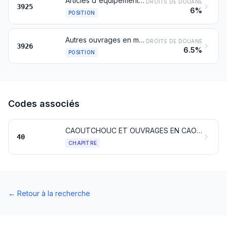
Articles d'équipement pour la construction, en matières plastiques, non dénommés ni compris ailleurs
DROITS DE DOUANE
3925
6%
POSITION
Autres ouvrages en matières plastiques et ouvrages en autres matières des nos 3901 à 3914
DROITS DE DOUANE
3926
6.5%
POSITION
Codes associés
CAOUTCHOUC ET OUVRAGES EN CAOUTCHOUC
40
CHAPITRE
←
Retour à la recherche