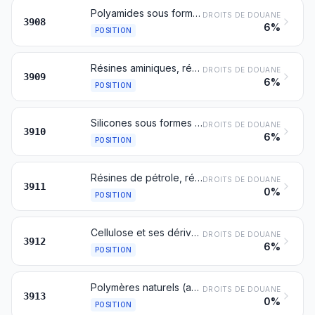
Polyamides sous formes primaires
DROITS DE DOUANE
3908
6%
POSITION
Résines aminiques, résines phénoliques et polyuréthannes, sous formes primaires
DROITS DE DOUANE
3909
6%
POSITION
Silicones sous formes primaires
DROITS DE DOUANE
3910
6%
POSITION
Résines de pétrole, résines de coumarone-indène, polyterpènes, polysulfures, polysulfones et autres produits mentionnés dans la note 3 du présent chapitre, non dénommés ni compris ailleurs, sous formes primaires
DROITS DE DOUANE
3911
0%
POSITION
Cellulose et ses dérivés chimiques, non dénommés ni compris ailleurs, sous formes primaires
DROITS DE DOUANE
3912
6%
POSITION
Polymères naturels (acide alginique, par exemple) et polymères naturels modifiés (protéines durcies, dérivés chimiques du caoutchouc naturel, par exemple), non dénommés ni compris ailleurs, sous formes primaires
DROITS DE DOUANE
3913
0%
POSITION