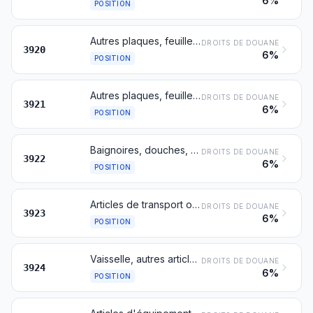
6%
POSITION
Autres plaques, feuilles, pellicules, bandes et lames, en matières plastiques non alvéolaires, non renforcées, ni stratifiées, ni munies d'un support, ni pareillement associées à d'autres matières
DROITS DE DOUANE
3920
6%
POSITION
Autres plaques, feuilles, pellicules, bandes et lames, en matières plastiques
DROITS DE DOUANE
3921
6%
POSITION
Baignoires, douches, éviers, lavabos, bidets, cuvettes d'aisance et leurs sièges et couvercles, réservoirs de chasse et articles similaires pour usages sanitaires ou hygiéniques, en matières plastiques
DROITS DE DOUANE
3922
6%
POSITION
Articles de transport ou d'emballage, en matières plastiques; bouchons, couvercles, capsules et autres dispositifs de fermeture, en matières plastiques
DROITS DE DOUANE
3923
6%
POSITION
Vaisselle, autres articles de ménage ou d'économie domestique et articles d'hygiène ou de toilette, en matières plastiques
DROITS DE DOUANE
3924
6%
POSITION