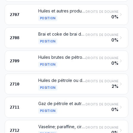
Huiles et autres produits provenant de la distillation des goudrons de houille de haute température; produits analogues dans lesquels les constituants aromatiques prédominent en poids par rapport aux constituants non aromatiques
DROITS DE DOUANE
2707
0%
POSITION
Brai et coke de brai de goudron de houille ou d'autres goudrons minéraux
DROITS DE DOUANE
2708
0%
POSITION
Huiles brutes de pétrole ou de minéraux bitumineux
DROITS DE DOUANE
2709
0%
POSITION
Huiles de pétrole ou de minéraux bitumineux, autres que les huiles brutes; préparations non dénommées ni comprises ailleurs, contenant en poids 70 % ou plus d'huiles de pétrole ou de minéraux bitumineux et dont ces huiles constituent l'élément de base; déchets d'huiles
DROITS DE DOUANE
2710
2%
POSITION
Gaz de pétrole et autres hydrocarbures gazeux
DROITS DE DOUANE
2711
0%
POSITION
Vaseline; paraffine, cire de pétrole microcristalline, slack wax, ozokérite, cire de lignite, cire de tourbe, autres cires minérales et produits similaires obtenus par synthèse ou par d'autres procédés, même colorés
DROITS DE DOUANE
2712
0%