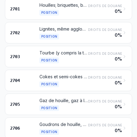
Houilles; briquettes, boulets et combustibles solides similaires obtenus à partir de la houille
DROITS DE DOUANE
2701
0%
POSITION
Lignites, même agglomérés, à l'exclusion du jais
DROITS DE DOUANE
2702
0%
POSITION
Tourbe (y compris la tourbe pour litière), même agglomérée
DROITS DE DOUANE
2703
0%
POSITION
Cokes et semi-cokes de houille, de lignite ou de tourbe, même agglomérés; charbon de cornue
DROITS DE DOUANE
2704
0%
POSITION
Gaz de houille, gaz à l'eau, gaz pauvre et gaz similaires, à l'exclusion des gaz de pétrole et autres hydrocarbures gazeux
DROITS DE DOUANE
2705
0%
POSITION
Goudrons de houille, de lignite ou de tourbe et autres goudrons minéraux, même déshydratés ou étêtés, y compris les goudrons reconstitués
DROITS DE DOUANE
2706
0%
POSITION