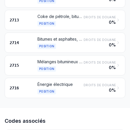
POSITION
Coke de pétrole, bitume de pétrole et autres résidus des huiles de pétrole ou de minéraux bitumineux
DROITS DE DOUANE
2713
0%
POSITION
Bitumes et asphaltes, naturels; schistes et sables bitumineux; asphaltites et roches asphaltiques
DROITS DE DOUANE
2714
0%
POSITION
Mélanges bitumineux à base d'asphalte ou de bitume naturels, de bitume de pétrole, de goudron minéral ou de brai de goudron minéral (mastics bitumineux, cut-backs, par exemple)
DROITS DE DOUANE
2715
0%
POSITION
Énergie électrique
DROITS DE DOUANE
2716
0%
POSITION
Codes associés