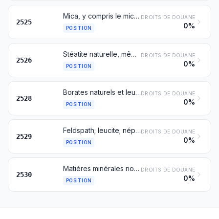
Mica, y compris le mica clivé en lamelles irrégulières (splittings); déchets de mica
DROITS DE DOUANE
2525
0%
POSITION
Stéatite naturelle, même dégrossie ou simplement débitée, par sciage ou autrement, en blocs ou en plaques de forme carrée ou rectangulaire; talc
DROITS DE DOUANE
2526
0%
POSITION
Borates naturels et leurs concentrés (calcinés ou non), à l'exclusion des borates extraits des saumures naturelles; acide borique naturel titrant au maximum 85 % de H3BO3 sur produit sec
DROITS DE DOUANE
2528
0%
POSITION
Feldspath; leucite; néphéline et néphéline syénite; spath fluor
DROITS DE DOUANE
2529
0%
POSITION
Matières minérales non dénommées ni comprises ailleurs
DROITS DE DOUANE
2530
0%
POSITION