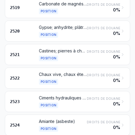
Carbonate de magnésium naturel (magnésite); magnésie électrofondue; magnésie calcinée à mort (frittée), même contenant de faibles quantités d'autres oxydes ajoutés avant le frittage; autre oxyde de magnésium, même pur
DROITS DE DOUANE
2519
0%
POSITION
Gypse; anhydrite; plâtres, même colorés ou additionnés de faibles quantités d'accélérateurs ou de retardateurs
DROITS DE DOUANE
2520
0%
POSITION
Castines; pierres à chaux ou à ciment
DROITS DE DOUANE
2521
0%
POSITION
Chaux vive, chaux éteinte et chaux hydraulique, à l'exclusion de l'oxyde et de l'hydroxyde de calcium du no 2825
DROITS DE DOUANE
2522
0%
POSITION
Ciments hydrauliques (y compris les ciments non pulvérisés dits « clinkers »), même colorés
DROITS DE DOUANE
2523
0%
POSITION
Amiante (asbeste)
DROITS DE DOUANE
2524
0%
POSITION