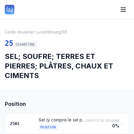
Code douanier Luxembourg
/
S5
25
CHAPITRE
SEL; SOUFRE; TERRES ET
PIERRES; PLÂTRES, CHAUX ET
CIMENTS
Position
Sel (y compris le sel préparé pour la table et le sel dénaturé) et chlorure de sodium pur, même en solution aqueuse ou additionnés d'agents antiagglomérants ou d'agents assurant une bonne fluidité; eau de mer
DROITS DE DOUANE
2501
0%
POSITION