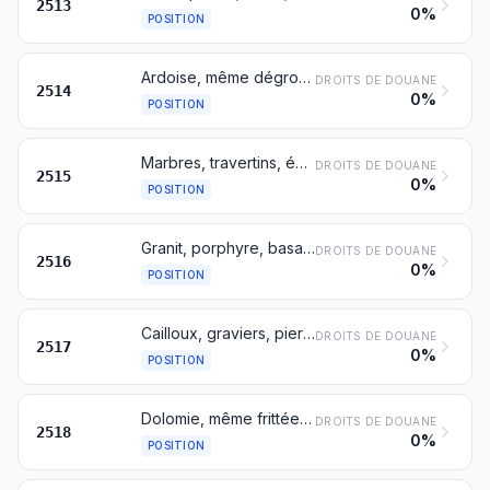
2513
0%
POSITION
Ardoise, même dégrossie ou simplement débitée, par sciage ou autrement, en blocs ou en plaques de forme carrée ou rectangulaire
DROITS DE DOUANE
2514
0%
POSITION
Marbres, travertins, écaussines et autres pierres calcaires de taille ou de construction d'une densité apparente égale ou supérieure à 2,5, et albâtre, même dégrossis ou simplement débités, par sciage ou autrement, en blocs ou en plaques de forme carrée ou rectangulaire
DROITS DE DOUANE
2515
0%
POSITION
Granit, porphyre, basalte, grès et autres pierres de taille ou de construction, même dégrossis ou simplement débités, par sciage ou autrement, en blocs ou en plaques de forme carrée ou rectangulaire
DROITS DE DOUANE
2516
0%
POSITION
Cailloux, graviers, pierres concassées, des types généralement utilisés pour le bétonnage ou pour l'empierrement des routes, des voies ferrées ou autres ballasts, galets et silex, même traités thermiquement; macadam de laitier, de scories ou de déchets industriels similaires, même comprenant des matières reprises dans la première partie du libellé; tarmacadam; granulés, éclats et poudres de pierres des nos 2515 ou 2516, même traités thermiquement
DROITS DE DOUANE
2517
0%
POSITION
Dolomie, même frittée ou calcinée, y compris la dolomie dégrossie ou simplement débitée, par sciage ou autrement, en blocs ou en plaques de forme carrée ou rectangulaire
DROITS DE DOUANE
2518
0%
POSITION