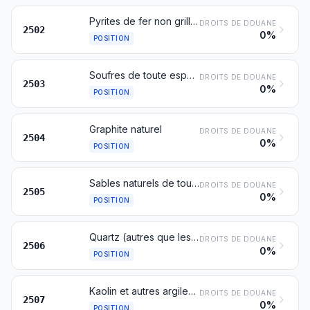
Pyrites de fer non grillées
DROITS DE DOUANE
2502
0%
POSITION
Soufres de toute espèce, à l'exclusion du soufre sublimé, du soufre précipité et du soufre colloïdal
DROITS DE DOUANE
2503
0%
POSITION
Graphite naturel
DROITS DE DOUANE
2504
0%
POSITION
Sables naturels de toute espèce, même colorés, à l'exclusion des sables métallifères du chapitre 26
DROITS DE DOUANE
2505
0%
POSITION
Quartz (autres que les sables naturels); quartzites, même dégrossis ou simplement débités, par sciage ou autrement, en blocs ou en plaques de forme carrée ou rectangulaire
DROITS DE DOUANE
2506
0%
POSITION
Kaolin et autres argiles kaoliniques, même calcinés
DROITS DE DOUANE
2507
0%
POSITION