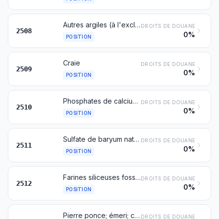
Autres argiles (à l'exclusion des argiles expansées du no 6806), andalousite, cyanite, sillimanite, même calcinées; mullite; terres de chamotte ou de dinas
DROITS DE DOUANE
2508
0%
POSITION
Craie
DROITS DE DOUANE
2509
0%
POSITION
Phosphates de calcium naturels, phosphates aluminocalciques naturels et craies phosphatées
DROITS DE DOUANE
2510
0%
POSITION
Sulfate de baryum naturel (barytine); carbonate de baryum naturel (withérite), même calciné, à l'exclusion de l'oxyde de baryum du no 2816
DROITS DE DOUANE
2511
0%
POSITION
Farines siliceuses fossiles (kieselguhr, tripolite, diatomite, par exemple) et autres terres siliceuses analogues, d'une densité apparente n'excédant pas 1, même calcinées
DROITS DE DOUANE
2512
0%
POSITION
Pierre ponce; émeri; corindon naturel, grenat naturel et autres abrasifs naturels, même traités thermiquement
DROITS DE DOUANE