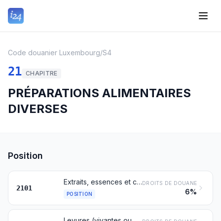
Code douanier Luxembourg
/
S4
21
CHAPITRE
PRÉPARATIONS ALIMENTAIRES
DIVERSES
Position
Extraits, essences et concentrés de café, de thé ou de maté et préparations à base de ces produits ou à base de café, thé ou maté; chicorée torréfiée et autres succédanés torréfiés du café et leurs extraits, essences et concentrés
DROITS DE DOUANE
2101
6%
POSITION
Levures (vivantes ou mortes); autres micro-organismes monocellulaires morts (à l'exclusion des vaccins du no 3002); poudres à lever préparées