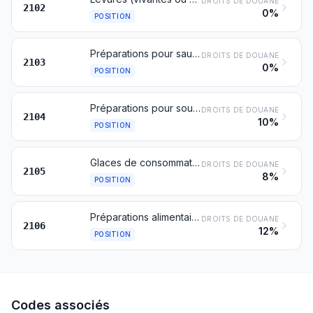
DROITS DE DOUANE
2102
0%
POSITION
Préparations pour sauces et sauces préparées; condiments et assaisonnements, composés; farine de moutarde et moutarde préparée
DROITS DE DOUANE
2103
0%
POSITION
Préparations pour soupes, potages ou bouillons; soupes, potages ou bouillons préparés; préparations alimentaires composites homogénéisées
DROITS DE DOUANE
2104
10%
POSITION
Glaces de consommation, même contenant du cacao
DROITS DE DOUANE
2105
8%
POSITION
Préparations alimentaires non dénommées ni comprises ailleurs
DROITS DE DOUANE
2106
12%
POSITION
Codes associés