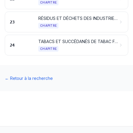
CHAPITRE
RÉSIDUS ET DÉCHETS DES INDUSTRIES ALIMENTAIRES; ALIMENTS PRÉPARÉS POUR ANIMAUX
23
CHAPITRE
TABACS ET SUCCÉDANÉS DE TABAC FABRIQUÉS; PRODUITS, CONTENANT OU NON DE LA NICOTINE, DESTINÉS A UNE INHALATION SANS COMBUSTION; AUTRES PRODUITS CONTENANT DE LA NICOTINE DESTINÉS A L’ABSORPTION DE LA NICOTINE DANS LE CORPS HUMAIN
24
CHAPITRE
←
Retour à la recherche