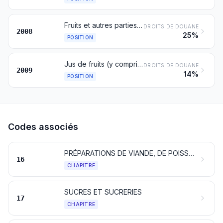
Fruits et autres parties comestibles de plantes, autrement préparés ou conservés, avec ou sans addition de sucre ou d'autres édulcorants ou d'alcool, non dénommés ni compris ailleurs
DROITS DE DOUANE
2008
25%
POSITION
Jus de fruits (y compris les moûts de raisin et l’eau de noix de coco) ou de légumes, non fermentés, sans addition d’alcool, avec ou sans addition de sucre ou d'autres édulcorants
DROITS DE DOUANE
2009
14%
POSITION
Codes associés
PRÉPARATIONS DE VIANDE, DE POISSONS, DE CRUSTACÉS, DE MOLLUSQUES, D’AUTRES INVERTÉBRÉS AQUATIQUES OU D’INSECTES
16
CHAPITRE
SUCRES ET SUCRERIES
17
CHAPITRE