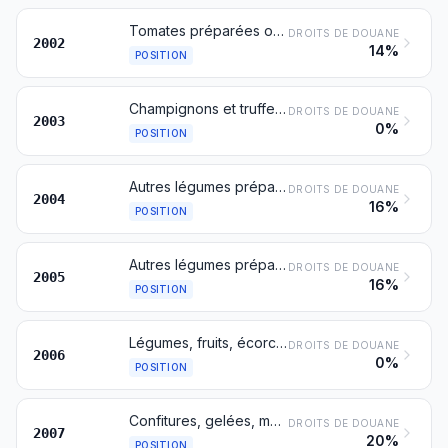
Tomates préparées ou conservées autrement qu'au vinaigre ou à l'acide acétique
DROITS DE DOUANE
2002
14%
POSITION
Champignons et truffes, préparés ou conservés autrement qu'au vinaigre ou à l'acide acétique
DROITS DE DOUANE
2003
0%
POSITION
Autres légumes préparés ou conservés autrement qu'au vinaigre ou à l'acide acétique, congelés, autres que les produits du no 2006
DROITS DE DOUANE
2004
16%
POSITION
Autres légumes préparés ou conservés autrement qu'au vinaigre ou à l'acide acétique, non congelés, autres que les produits du no 2006
DROITS DE DOUANE
2005
16%
POSITION
Légumes, fruits, écorces de fruits et autres parties de plantes, confits au sucre (égouttés, glacés ou cristallisés)
DROITS DE DOUANE
2006
0%
POSITION
Confitures, gelées, marmelades, purées et pâtes de fruits, obtenues par cuisson, avec ou sans addition de sucre ou d'autres édulcorants
DROITS DE DOUANE
2007
20%
POSITION