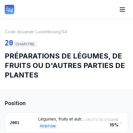
Code douanier Luxembourg
/
S4
20
CHAPITRE
PRÉPARATIONS DE LÉGUMES, DE
FRUITS OU D'AUTRES PARTIES DE
PLANTES
Position
Légumes, fruits et autres parties comestibles de plantes, préparés ou conservés au vinaigre ou à l'acide acétique
DROITS DE DOUANE
2001
16%
POSITION