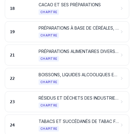
CACAO ET SES PRÉPARATIONS
18
CHAPITRE
PRÉPARATIONS À BASE DE CÉRÉALES, DE FARINES, D'AMIDONS, DE FÉCULES OU DE LAIT; PÂTISSERIES
19
CHAPITRE
PRÉPARATIONS ALIMENTAIRES DIVERSES
21
CHAPITRE
BOISSONS, LIQUIDES ALCOOLIQUES ET VINAIGRES
22
CHAPITRE
RÉSIDUS ET DÉCHETS DES INDUSTRIES ALIMENTAIRES; ALIMENTS PRÉPARÉS POUR ANIMAUX
23
CHAPITRE
TABACS ET SUCCÉDANÉS DE TABAC FABRIQUÉS; PRODUITS, CONTENANT OU NON DE LA NICOTINE, DESTINÉS A UNE INHALATION SANS COMBUSTION; AUTRES PRODUITS CONTENANT DE LA NICOTINE DESTINÉS A L’ABSORPTION DE LA NICOTINE DANS LE CORPS HUMAIN
24
CHAPITRE