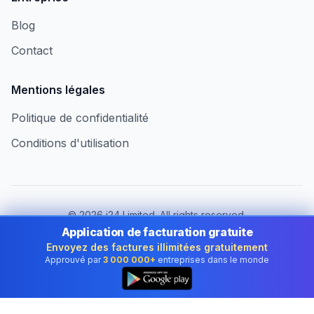
Blog
Contact
Mentions légales
Politique de confidentialité
Conditions d'utilisation
©
2026
i24 Limited. All rights reserved.
Au service des entreprises au Luxembourg
Application de facturation gratuite
Envoyez des factures illimitées gratuitement
Changer de pays :
Luxembourg
Approuvé par
3 000 000+
entreprises dans le monde