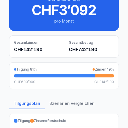
CHF3’092
pro Monat
Gesamtzinsen
Gesamtbetrag
CHF142’190
CHF742’190
Tilgung
81
%
Zinsen
19
%
CHF600’000
CHF142’190
Tilgungsplan
Szenarien vergleichen
Tilgung
Zinsen
Restschuld
CHF600k