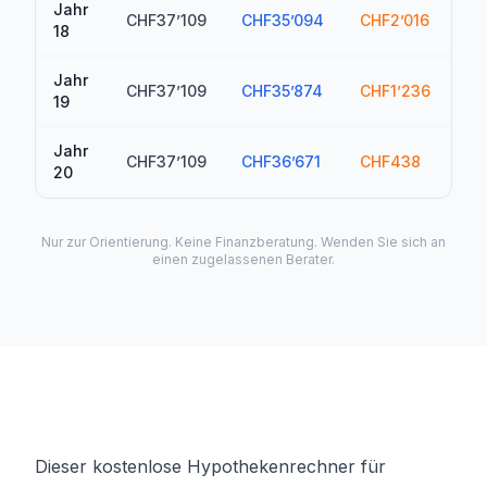
Jahr
CHF37’109
CHF35’094
CHF2’016
C
18
Jahr
CHF37’109
CHF35’874
CHF1’236
C
19
Jahr
CHF37’109
CHF36’671
CHF438
C
20
Nur zur Orientierung. Keine Finanzberatung. Wenden Sie sich an
einen zugelassenen Berater.
Dieser kostenlose Hypothekenrechner für