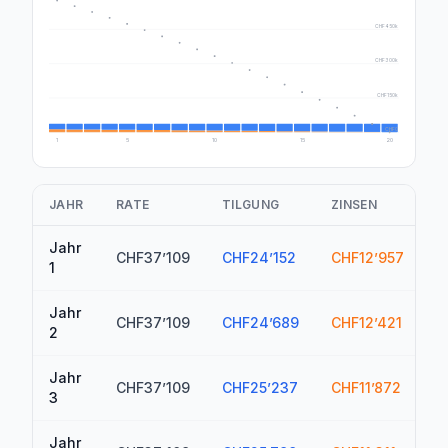
CHF450k
CHF300k
CHF150k
CHF0
1
5
10
15
20
JAHR
RATE
TILGUNG
ZINSEN
G
Jahr
CHF37’109
CHF24’152
CHF12’957
C
1
Jahr
CHF37’109
CHF24’689
CHF12’421
C
2
Jahr
CHF37’109
CHF25’237
CHF11’872
C
3
Jahr