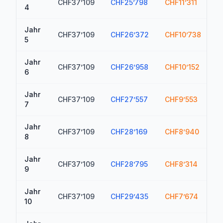
CHF37’109
CHF25’798
CHF11’311
C
4
Jahr
CHF37’109
CHF26’372
CHF10’738
C
5
Jahr
CHF37’109
CHF26’958
CHF10’152
C
6
Jahr
CHF37’109
CHF27’557
CHF9’553
C
7
Jahr
CHF37’109
CHF28’169
CHF8’940
C
8
Jahr
CHF37’109
CHF28’795
CHF8’314
C
9
Jahr
CHF37’109
CHF29’435
CHF7’674
C
10