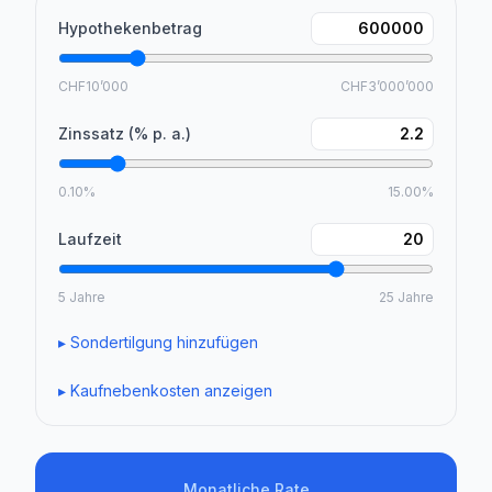
Hypothekenbetrag
CHF10’000
CHF3’000’000
Zinssatz (% p. a.)
0.10%
15.00%
Laufzeit
5 Jahre
25 Jahre
▸
Sondertilgung hinzufügen
▸
Kaufnebenkosten anzeigen
Monatliche Rate