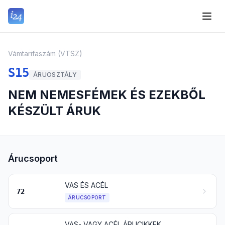
Vámtarifaszám (VTSZ)
S15
ÁRUOSZTÁLY
NEM NEMESFÉMEK ÉS EZEKBŐL
KÉSZÜLT ÁRUK
Árucsoport
VAS ÉS ACÉL
72
ÁRUCSOPORT
VAS- VAGY ACÉL ÁRUCIKKEK