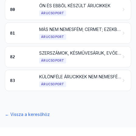
ÓN ÉS EBBŐL KÉSZÜLT ÁRUCIKKEK
80
ÁRUCSOPORT
MÁS NEM NEMESFÉM; CERMET; EZEKBŐL KÉSZÜLT ÁRUCIKKEK
81
ÁRUCSOPORT
SZERSZÁMOK, KÉSMŰVESÁRUK, EVŐESZKÖZÖK, KANÁL ÉS VILLA NEM NEMESFÉMBŐL; MINDEZEK RÉSZEI NEM NEMESFÉMBŐL
82
ÁRUCSOPORT
KÜLÖNFÉLE ÁRUCIKKEK NEM NEMESFÉMBŐL
83
ÁRUCSOPORT
←
Vissza a keresőhöz