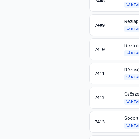
7408
VÁMTA
Rézlap
7409
VÁMTA
7410
VÁMTA
Rézcs
7411
VÁMTA
Csősze
7412
VÁMTA
7413
VÁMTA