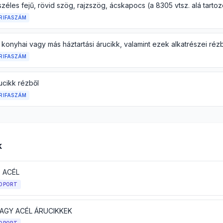
RIFASZÁM
RIFASZÁM
ucikk rézből
RIFASZÁM
k
 ACÉL
OPORT
VAGY ACÉL ÁRUCIKKEK