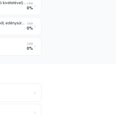
Szög, széles fejű, rövid szög, rajzszög, ácskapocs (a 8305 vtsz. alá tartozó kivételével) és hasonló árucikk rézből vagy vasból vagy acélból, de rézfejjel; csavar, fejescsavar, csavaranya, csavaros kampó, szegecs, sasszeg, hasított szárú szög, csavaralátét (rugós alátét is) és hasonló árucikk rézből
VÁM
0%
Asztali, konyhai vagy más háztartási árucikk, valamint ezek alkatrészei rézből; edénysúroló párna, kesztyű és hasonló súrolásra vagy csiszolásra, rézből; higiéniai és tisztálkodási áru és alkatrészei rézből
VÁM
0%
VÁM
0%