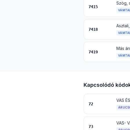
7415
VÁMTA
7418
VÁMTA
Más ár
7419
VÁMTA
Kapcsolódó kódo
VAS ÉS
72
ÁRUCS
VAS- 
73