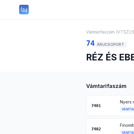
Vámtarifaszám (VTSZ)
/
74
ÁRUCSOPORT
RÉZ ÉS E
Vámtarifaszám
Nyers 
7401
VÁMTA
Finomít
7402
VÁMTA