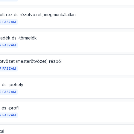
tott réz és rézötvözet, megmunkálatlan
RIFASZÁM
ladék és -törmelék
RIFASZÁM
tvözet (mesterötvözet) rézből
RIFASZÁM
 és -pehely
RIFASZÁM
és -profil
RIFASZÁM
al