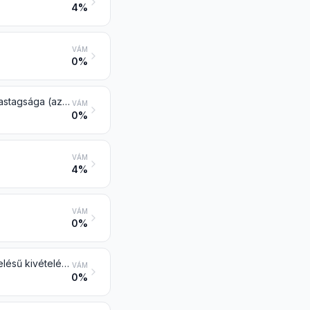
4%
VÁM
0%
Rézfólia (papír, karton, műanyag vagy hasonló alátéten, nyomtatva is) ha vastagsága (az alátétet nem számítva) legfeljebb 0,15 mm
VÁM
0%
VÁM
4%
VÁM
0%
Sodort huzal, kábel, fonott szalag és hasonló rézből, az elektromos szigetelésű kivételével
VÁM
0%