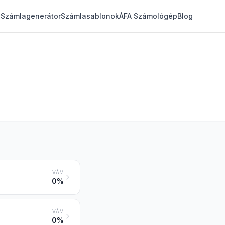
Számlagenerátor
Számlasablonok
ÁFA Számológép
Blog
VÁM
0%
VÁM
0%