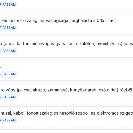
RIFASZÁM
, -lemez és -szalag, ha vastagsága meghaladja a 0,15 mm-t
RIFASZÁM
RIFASZÁM
ő
RIFASZÁM
relvény (pl. csatlakozó, karmantyú, könyökdarab, csőtoldat) rézből
RIFASZÁM
RIFASZÁM