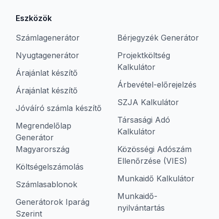
Eszközök
Számlagenerátor
Bérjegyzék Generátor
Nyugtagenerátor
Projektköltség
Kalkulátor
Árajánlat készítő
Árbevétel-előrejelzés
Árajánlat készítő
SZJA Kalkulátor
Jóváíró számla készítő
Társasági Adó
Megrendelőlap
Kalkulátor
Generátor
Magyarország
Közösségi Adószám
Ellenőrzése (VIES)
Költségelszámolás
Munkaidő Kalkulátor
Számlasablonok
Munkaidő-
Generátorok Iparág
nyilvántartás
Szerint