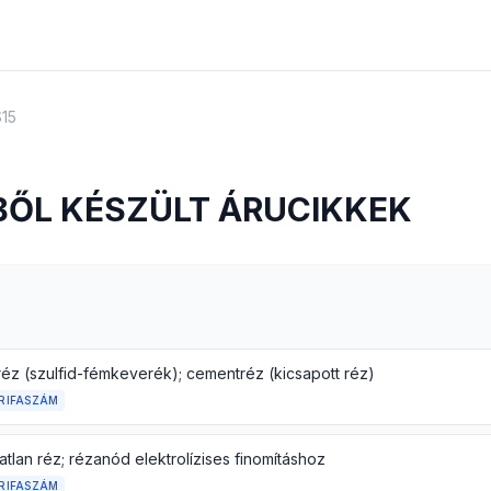
S15
BBŐL KÉSZÜLT ÁRUCIKKEK
réz (szulfid-fémkeverék); cementréz (kicsapott réz)
RIFASZÁM
atlan réz; rézanód elektrolízises finomításhoz
RIFASZÁM