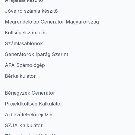
Árajánlat készítő
Jóváíró számla készítő
Megrendelőlap Generátor Magyarország
Költségelszámolás
Számlasablonok
Generátorok Iparág Szerint
ÁFA Számológép
Bérkalkulátor
Bérjegyzék Generátor
Projektköltség Kalkulátor
Árbevétel-előrejelzés
SZJA Kalkulátor