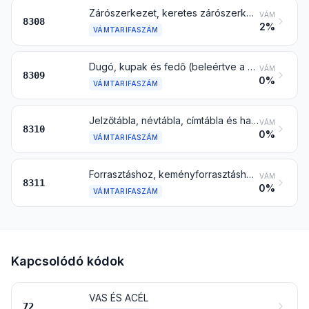
Zárószerkezet, keretes zárószerkezet, csat, csatkapocs, horogkapocs, karika, fűzőkarika és hasonló ruházathoz vagy ruházati kellékhez, lábbelihez, ékszerhez, karórához, könyvhöz, ponyvához, bőráruhoz, utazási árucikkhez vagy nyergesáruhoz vagy más készáruhoz, nem nemesfémből; csőszegecs vagy hasított szárú szegecs nem nemesfémből; gyöngy és flitter nem nemesfémből
VÁM
8308
2%
VÁMTARIFASZÁM
Dugó, kupak és fedő (beleértve a korona-, csavar- és kiöntődugót is), palackfedél vagy kupak, csavarmenetes hordódugó, hordódugóvédő, pecsét és más csomagolási tartozék, nem nemesfémből
VÁM
8309
0%
VÁMTARIFASZÁM
Jelzőtábla, névtábla, címtábla és hasonló tábla, szám, betű és más jel nem nemesfémből, a 9405 vtsz. alá tartozó kivételével
VÁM
8310
0%
VÁMTARIFASZÁM
Forrasztáshoz, keményforrasztáshoz, hegesztéshez vagy fém- vagy keményfémfelrakáshoz használatos huzal, rúd, cső, lemez, elektróda és hasonló termék nem nemesfémből vagy fémkarbidból, folyósító forrasztóanyaggal bevonva vagy bélelve; huzal és rúd nem nemesfém porból agglomerálva, fémmel történő befújáshoz, beszóráshoz
VÁM
8311
0%
VÁMTARIFASZÁM
Kapcsolódó kódok
VAS ÉS ACÉL
72