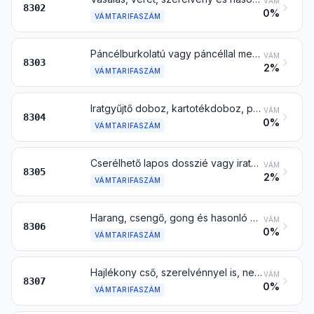
VÁM
8302
0%
VÁMTARIFASZÁM
Páncélburkolatú vagy páncéllal megerősített szekrény (széf), páncélszekrény és páncélozott ajtó, valamint rekesz páncélszobához, pénz- vagy okirattartó láda, doboz és hasonló, nem nemesfémből
VÁM
8303
2%
VÁMTARIFASZÁM
Iratgyűjtő doboz, kartotékdoboz, papírtartó tálca, papírtartó kosár, tolltartó, irodai bélyegzőtartó és hasonló irodai vagy íróasztali felszerelés nem nemesfémből, a 9403 vtsz. alá tartozó irodai bútor kivételével
VÁM
8304
0%
VÁMTARIFASZÁM
Cserélhető lapos dosszié vagy iratgyűjtő szerelvény, levélkapocs, gemkapocs, jelző címke és ehhez hasonló irodai eszköz nem nemesfémből; fűzőkapocs (pl. irodai, kárpitozási, csomagolási célra) nem nemesfémből
VÁM
8305
2%
VÁMTARIFASZÁM
Harang, csengő, gong és hasonló nem elektromos jelzőeszköz nem nemesfémből; kis szobor és más dísztárgy nem nemesfémből; fénykép-, kép- vagy hasonló keret nem nemesfémből; tükör nem nemesfémből
VÁM
8306
0%
VÁMTARIFASZÁM
Hajlékony cső, szerelvénnyel is, nem nemesfémből
VÁM
8307
0%
VÁMTARIFASZÁM