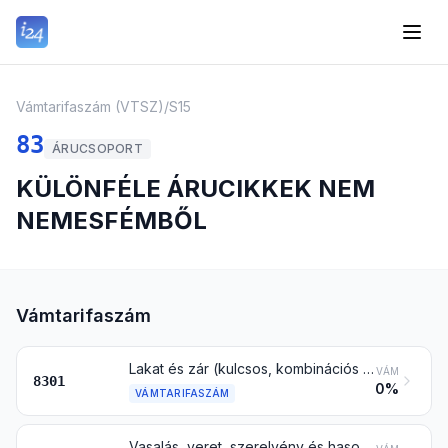
Vámtarifaszám (VTSZ)
/
S15
83
ÁRUCSOPORT
KÜLÖNFÉLE ÁRUCIKKEK NEM
NEMESFÉMBŐL
Vámtarifaszám
Lakat és zár (kulcsos, kombinációs vagy elektromos működésű) nem nemesfémből; más kulcsos, illetve kombinációs működésű zárószerkezet vagy keretes zárószerkezet, nem nemesfémből; mindezekhez kulcs, nem nemesfémből
VÁM
8301
0%
VÁMTARIFASZÁM
Vasalás, veret, szerelvény és hasonló árucikk bútor, ajtó, lépcső, ablak, redőny, karosszéria, nyergesáru, bőrönd, láda, doboz vagy hasonló árucikk vasalásához, nem nemesfémből; fali ruhaakasztó, kalaphorog és -tartó, falikar és hasonló rögzíthető árucikk nem nemesfémből; (bútor)görgő nem nemesfém szerelvénnyel; automatikus ajtócsukó nem nemesfémből