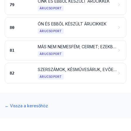
CINK ÉS EBBŐL KÉSZÜLT ÁRUCIKKEK
79
ÁRUCSOPORT
ÓN ÉS EBBŐL KÉSZÜLT ÁRUCIKKEK
80
ÁRUCSOPORT
MÁS NEM NEMESFÉM; CERMET; EZEKBŐL KÉSZÜLT ÁRUCIKKEK
81
ÁRUCSOPORT
SZERSZÁMOK, KÉSMŰVESÁRUK, EVŐESZKÖZÖK, KANÁL ÉS VILLA NEM NEMESFÉMBŐL; MINDEZEK RÉSZEI NEM NEMESFÉMBŐL
82
ÁRUCSOPORT
←
Vissza a keresőhöz