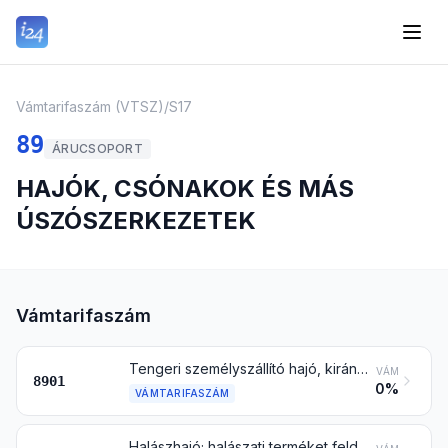
Vámtarifaszám (VTSZ)
/
S17
89
ÁRUCSOPORT
HAJÓK, CSÓNAKOK ÉS MÁS
ÚSZÓSZERKEZETEK
Vámtarifaszám
Tengeri személyszállító hajó, kirándulóhajó, komphajó, teherszállító hajó, bárka és személy- vagy áruszállításra alkalmas hasonló vízi jármű
VÁM
8901
0%
VÁMTARIFASZÁM
Halászhajó; halászati terméket feldolgozó vagy ezek tartósítására, üzemi feldolgozására szolgáló hajó és más vízi jármű