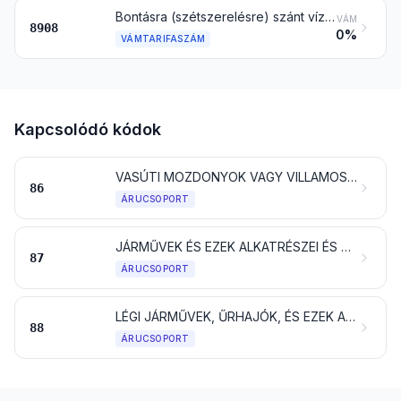
Bontásra (szétszerelésre) szánt vízi jármű és más úszószerkezet
VÁM
8908
0%
VÁMTARIFASZÁM
Kapcsolódó kódok
VASÚTI MOZDONYOK VAGY VILLAMOS-MOTORKOCSIK, SÍNHEZ KÖTÖTT JÁRMŰVEK ÉS ALKATRÉSZEIK; VASÚTI VAGY VILLAMOSVÁGÁNY-TARTOZÉKOK, ÉS -FELSZERELÉSEK ÉS ALKATRÉSZEIK; MINDENFÉLE MECHANIKUS (BELEÉRTVE AZ ELEKTROMECHANIKUSAT IS) KÖZLEKEDÉSI JELZŐBERENDEZÉS
86
ÁRUCSOPORT
JÁRMŰVEK ÉS EZEK ALKATRÉSZEI ÉS TARTOZÉKAI, A VASÚTI VAGY VILLAMOSVASÚTI SÍNHEZ KÖTÖTT JÁRMŰVEK KIVÉTELÉVEL
87
ÁRUCSOPORT
LÉGI JÁRMŰVEK, ŰRHAJÓK, ÉS EZEK ALKATRÉSZEI
88
ÁRUCSOPORT