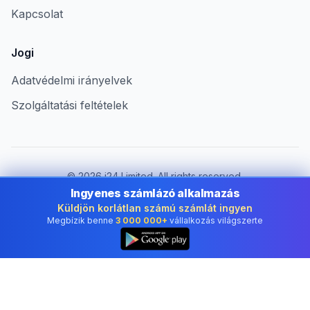
Kapcsolat
Jogi
Adatvédelmi irányelvek
Szolgáltatási feltételek
©
2026
i24 Limited. All rights reserved.
Vállalkozások számára Hungary területén
Ingyenes számlázó alkalmazás
Küldjön korlátlan számú számlát ingyen
Ország módosítása:
Hungary
Megbízik benne
3 000 000+
vállalkozás világszerte