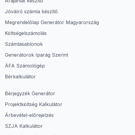
Árajánlat készítő
Jóváíró számla készítő
Megrendelőlap Generátor Magyarország
Költségelszámolás
Számlasablonok
Generátorok Iparág Szerint
ÁFA Számológép
Bérkalkulátor
Bérjegyzék Generátor
Projektköltség Kalkulátor
Árbevétel-előrejelzés
SZJA Kalkulátor