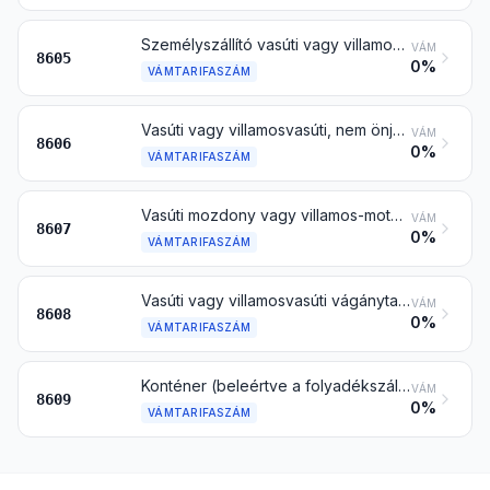
Személyszállító vasúti vagy villamosvasúti, nem önjáró kocsi; csomagszállító (poggyász-) kocsi, postakocsi és más különleges célra szolgáló vasúti vagy villamosvasúti, nem önjáró kocsi (a 8604 vtsz. alá tartozó kivételével)
VÁM
8605
0%
VÁMTARIFASZÁM
Vasúti vagy villamosvasúti, nem önjáró teherkocsi és -vagon
VÁM
8606
0%
VÁMTARIFASZÁM
Vasúti mozdony vagy villamos-motorkocsi vagy sínhez kötött más jármű alkatrészei
VÁM
8607
0%
VÁMTARIFASZÁM
Vasúti vagy villamosvasúti vágánytartozék és felszerelés; mechanikus (beleértve az elektromechanikusat is) ellenőrző, jelző- vagy biztonsági berendezés vasút, villamosvasút, közút, belvízi út, parkolóhely, kikötő vagy repülőtér számára; mindezek alkatrészei
VÁM
8608
0%
VÁMTARIFASZÁM
Konténer (beleértve a folyadékszállításra alkalmasat is) egy vagy több szállítási módra különlegesen kialakítva és felszerelve
VÁM
8609
0%
VÁMTARIFASZÁM