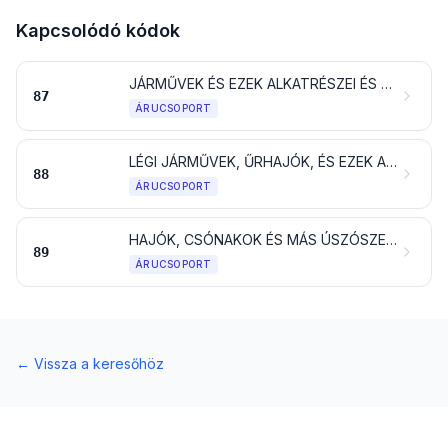
Kapcsolódó kódok
JÁRMŰVEK ÉS EZEK ALKATRÉSZEI ÉS TARTOZÉKAI, A VASÚTI VAGY VILLAMOSVASÚTI SÍNHEZ KÖTÖTT JÁRMŰVEK KIVÉTELÉVEL
87
ÁRUCSOPORT
LÉGI JÁRMŰVEK, ŰRHAJÓK, ÉS EZEK ALKATRÉSZEI
88
ÁRUCSOPORT
HAJÓK, CSÓNAKOK ÉS MÁS ÚSZÓSZERKEZETEK
89
ÁRUCSOPORT
←
Vissza a keresőhöz