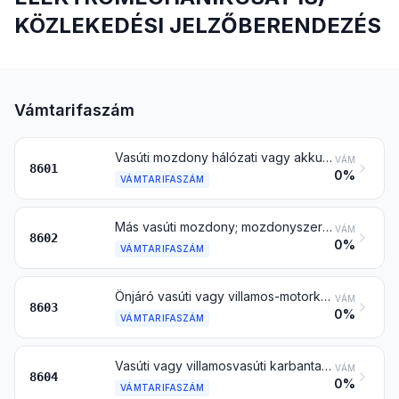
KÖZLEKEDÉSI JELZŐBERENDEZÉS
Vámtarifaszám
Vasúti mozdony hálózati vagy akkumulátoros árammeghajtással
VÁM
8601
0%
VÁMTARIFASZÁM
Más vasúti mozdony; mozdonyszerkocsi
VÁM
8602
0%
VÁMTARIFASZÁM
Önjáró vasúti vagy villamos-motorkocsi, személy-, poggyász- és teherszállító motorkocsi, a 8604 vtsz. alá tartozó kivételével
VÁM
8603
0%
VÁMTARIFASZÁM
Vasúti vagy villamosvasúti karbantartó vagy szervízkocsi, önjáró is (pl. műhelykocsi, darus kocsi, talpfaaláverő, vágányrakó kocsi, mérőkocsi és vonalvizsgáló kocsi)
VÁM
8604
0%
VÁMTARIFASZÁM