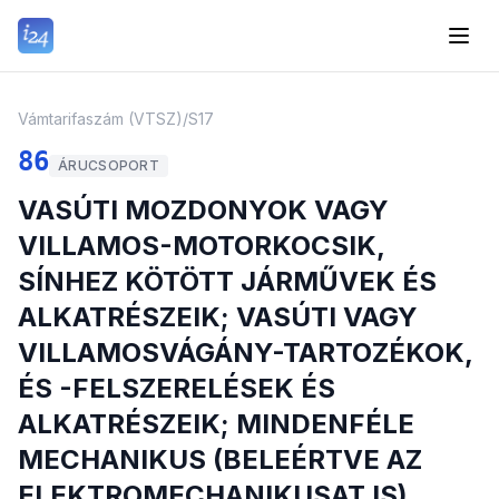
Vámtarifaszám (VTSZ)
/
S17
86
ÁRUCSOPORT
VASÚTI MOZDONYOK VAGY
VILLAMOS-MOTORKOCSIK,
SÍNHEZ KÖTÖTT JÁRMŰVEK ÉS
ALKATRÉSZEIK; VASÚTI VAGY
VILLAMOSVÁGÁNY-TARTOZÉKOK,
ÉS -FELSZERELÉSEK ÉS
ALKATRÉSZEIK; MINDENFÉLE
MECHANIKUS (BELEÉRTVE AZ
ELEKTROMECHANIKUSAT IS)