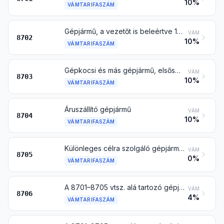
10%
VÁMTARIFASZÁM
Gépjármű, a vezetőt is beleértve 10 vagy annál több személy szállítására
VÁM
8702
10%
VÁMTARIFASZÁM
Gépkocsi és más gépjármű, elsősorban személyszállításra tervezett (a 8702 vtsz. alá tartozó kivételével), beleértve a kombi típusú gépkocsit és a versenyautót is
VÁM
8703
10%
VÁMTARIFASZÁM
Áruszállító gépjármű
VÁM
8704
10%
VÁMTARIFASZÁM
Különleges célra szolgáló gépjármű, a kizárólag személy- vagy áruszállításra tervezett kivételével (pl. műszaki segélykocsi, darus kocsi, tűzoltókocsi, betonkeverő kocsi, utcaseprő autó, locsolóautó, mozgó műhelykocsi, mozgó röntgenkocsi)
VÁM
8705
0%
VÁMTARIFASZÁM
A 8701–8705 vtsz. alá tartozó gépjármű alváza, motorral felszerelve
VÁM
8706
4%
VÁMTARIFASZÁM