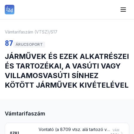
Vámtarifaszám (VTSZ)
/
S17
87
ÁRUCSOPORT
JÁRMŰVEK ÉS EZEK ALKATRÉSZEI
ÉS TARTOZÉKAI, A VASÚTI VAGY
VILLAMOSVASÚTI SÍNHEZ
KÖTÖTT JÁRMŰVEK KIVÉTELÉVEL
Vámtarifaszám
Vontató (a 8709 vtsz. alá tartozó vontató kivételével)
VÁM
8701