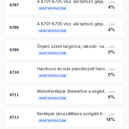
A 8701–8705 vtsz. alá tartozó gépjármű karosszériája (vezetőfülke is)
VÁM
8707
4%
VÁMTARIFASZÁM
A 8701–8705 vtsz. alá tartozó gépjármű alkatrésze és tartozéka
VÁM
8708
4%
VÁMTARIFASZÁM
Önjáró üzemi targonca, rakodó- vagy emelőszerkezettel nem felszerelve, gyárban, raktárban, kikötő területén vagy repülőtéren áru rövid távolságra történő szállítására; vasúti pályaudvar peronján használt vontató; az ide tartozó jármű alkatrésze
VÁM
8709
0%
VÁMTARIFASZÁM
Harckocsi és más páncélozott harci jármű, motorral, fegyverzettel vagy anélkül, valamint az ilyen jármű alkatrésze
VÁM
8710
0%
VÁMTARIFASZÁM
Motorkerékpár (beleértve a segédmotoros kerékpárt [moped] is), és kerékpár segédmotorral felszerelve, oldalkocsival is; oldalkocsi
VÁM
8711
6%
VÁMTARIFASZÁM
Kerékpár (áruszállításra szolgáló tricikli is), motor nélkül
VÁM
8712
14%
VÁMTARIFASZÁM