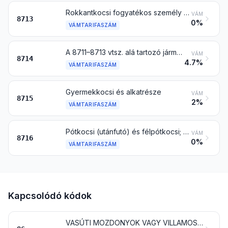
Rokkantkocsi fogyatékos személy részére motoros vagy más mechanikus meghajtással vagy anélkül
VÁM
8713
0%
VÁMTARIFASZÁM
A 8711–8713 vtsz. alá tartozó járművek alkatrésze és tartozéka
VÁM
8714
4.7%
VÁMTARIFASZÁM
Gyermekkocsi és alkatrésze
VÁM
8715
2%
VÁMTARIFASZÁM
Pótkocsi (utánfutó) és félpótkocsi; más jármű géperejű hajtás nélkül; mindezek alkatrésze
VÁM
8716
0%
VÁMTARIFASZÁM
Kapcsolódó kódok
VASÚTI MOZDONYOK VAGY VILLAMOS-MOTORKOCSIK, SÍNHEZ KÖTÖTT JÁRMŰVEK ÉS ALKATRÉSZEIK; VASÚTI VAGY VILLAMOSVÁGÁNY-TARTOZÉKOK, ÉS -FELSZERELÉSEK ÉS ALKATRÉSZEIK; MINDENFÉLE MECHANIKUS (BELEÉRTVE AZ ELEKTROMECHANIKUSAT IS) KÖZLEKEDÉSI JELZŐBERENDEZÉS