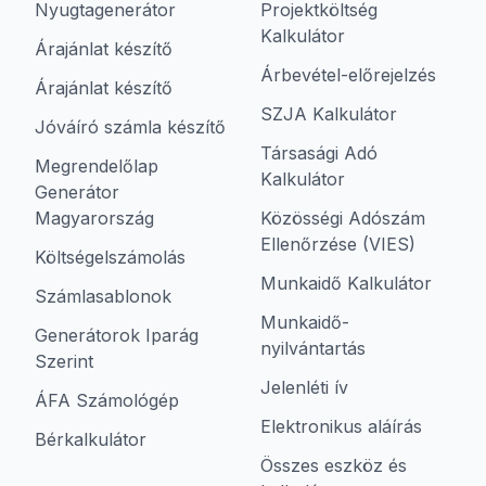
Nyugtagenerátor
Projektköltség
Kalkulátor
Árajánlat készítő
Árbevétel-előrejelzés
Árajánlat készítő
SZJA Kalkulátor
Jóváíró számla készítő
Társasági Adó
Megrendelőlap
Kalkulátor
Generátor
Magyarország
Közösségi Adószám
Ellenőrzése (VIES)
Költségelszámolás
Munkaidő Kalkulátor
Számlasablonok
Munkaidő-
Generátorok Iparág
nyilvántartás
Szerint
Jelenléti ív
ÁFA Számológép
Elektronikus aláírás
Bérkalkulátor
Összes eszköz és