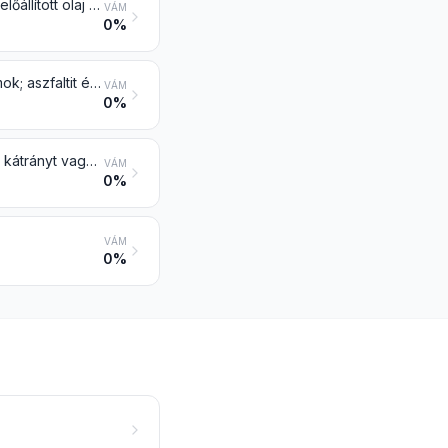
Ásványolajkoksz, ásványolaj-bitumen és kőolaj vagy bitumenes ásványból előállított olaj más maradéka
VÁM
0%
Természetes bitumen és aszfalt; bitumenes vagy olajpala és kátrányos homok; aszfaltit és aszfaltkő
VÁM
0%
Természetes aszfaltot, természetes bitument, ásványolaj-bitument, ásványi kátrányt vagy ásványi kátrányszurkot tartalmazó bitumenes keverék (pl. bitumenes masztix, lepárlási maradvány)
VÁM
0%
VÁM
0%