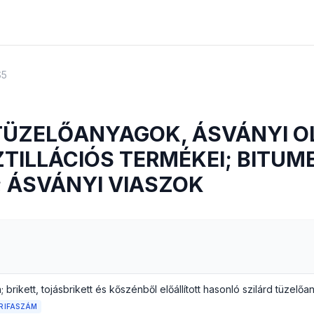
S5
TÜZELŐANYAGOK, ÁSVÁNYI O
TILLÁCIÓS TERMÉKEI; BITUM
 ÁSVÁNYI VIASZOK
 brikett, tojásbrikett és kőszénből előállított hasonló szilárd tüzelő
RIFASZÁM