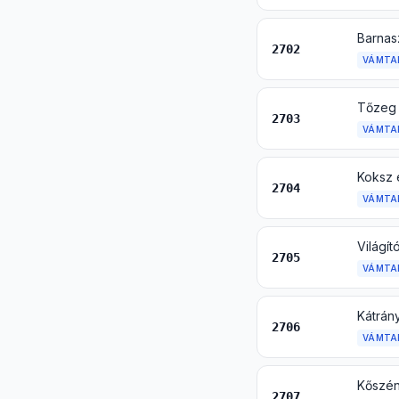
Barnasz
2702
VÁMTA
Tőzeg 
2703
VÁMTA
Koksz 
2704
VÁMTA
2705
VÁMTA
2706
VÁMTA
2707