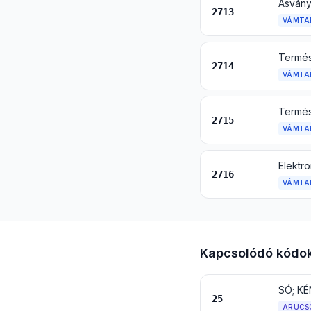
2713
VÁMTA
2714
VÁMTA
2715
VÁMTA
Elektr
2716
VÁMTA
Kapcsolódó kódo
SÓ; KÉ
25
ÁRUCS