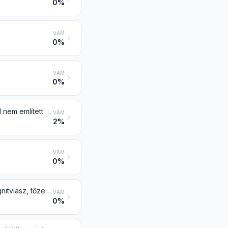
0%
VÁM
0%
VÁM
0%
Kőolaj és bitumenes ásványokból előállított olaj, a nyers kivételével; máshol nem említett olyan készítmény, amely legalább 70 tömegszázalékban kőolajat vagy bitumenes ásványokból előállított olajat tartalmaz, és ez az olaj a készítmény lényeges alkotórésze; olajhulladék
VÁM
2%
VÁM
0%
Vazelin; paraffinviasz, mikrokristályos kőolajviasz, paraffingács, ozokerit, lignitviasz, tőzegviasz, más ásványi viasz és szintézissel vagy más eljárással előállított hasonló termék, színezve is
VÁM
0%