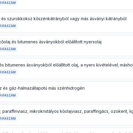
RIFASZÁM
 és szurokkoksz kőszénkátrányból vagy más ásványi kátrányból
RIFASZÁM
őolaj és bitumenes ásványokból előállított nyersolaj
RIFASZÁM
RIFASZÁM
z és gáz-halmazállapotú más szénhidrogén
RIFASZÁM
RIFASZÁM