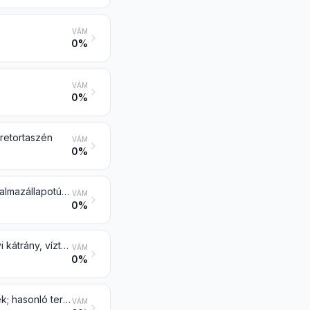
VÁM
0%
VÁM
0%
 retortaszén
VÁM
0%
Világítógáz, vízgáz, generátorgáz és hasonló gáz, a földgáz és más gáz-halmazállapotú szénhidrogén kivételével
VÁM
0%
Kátrány kőszénből, barnaszénből vagy tőzegből desztillálva és más ásványi kátrány, víztelenítve is, vagy részlegesen desztillálva, beleértve a rekonstruált kátrányt is
VÁM
0%
Kőszénkátrány magas hőfokon történő lepárlásából nyert olaj és más termék; hasonló termékek, amelyekben az aromás alkotórészek tömege meghaladja a nem aromás alkotórészek tömegét
VÁM