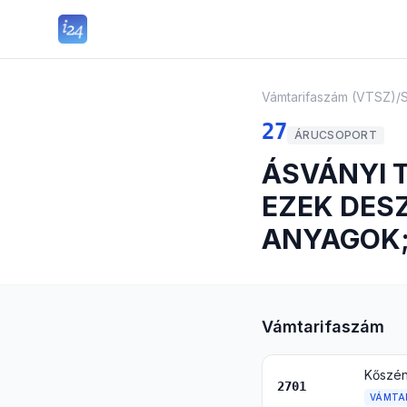
Vámtarifaszám (VTSZ)
/
27
ÁRUCSOPORT
ÁSVÁNYI 
EZEK DESZ
ANYAGOK;
Vámtarifaszám
Kőszén;
2701
VÁMTA