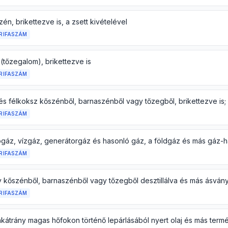
én, brikettezve is, a zsett kivételével
RIFASZÁM
(tőzegalom), brikettezve is
RIFASZÁM
és félkoksz kőszénből, barnaszénből vagy tőzegből, brikettezve is;
RIFASZÁM
RIFASZÁM
RIFASZÁM