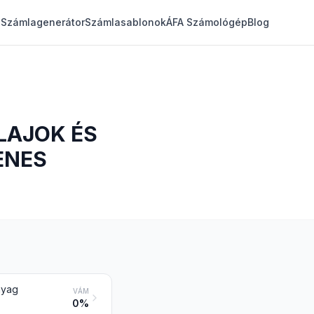
Számlagenerátor
Számlasablonok
ÁFA Számológép
Blog
LAJOK ÉS
ENES
anyag
VÁM
0%