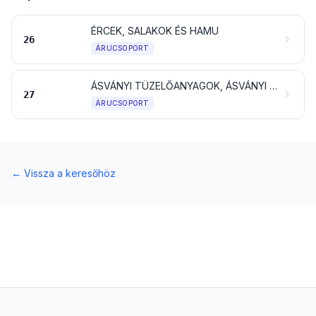
ÉRCEK, SALAKOK ÉS HAMU
26
ÁRUCSOPORT
ÁSVÁNYI TÜZELŐANYAGOK, ÁSVÁNYI OLAJOK ÉS EZEK DESZTILLÁCIÓS TERMÉKEI; BITUMENES ANYAGOK; ÁSVÁNYI VIASZOK
27
ÁRUCSOPORT
←
Vissza a keresőhöz