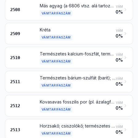
Más agyag (a 6806 vtsz. alá tartozó duzzasztott agyag kivételével), andaluzit, kianit és szilimanit, kalcinálva is; mullit; samott vagy dinaszföld
VÁM
2508
0%
VÁMTARIFASZÁM
Kréta
VÁM
2509
0%
VÁMTARIFASZÁM
Természetes kalcium-foszfát, természetes alumínium-kalcium-foszfát és foszfátkréta
VÁM
2510
0%
VÁMTARIFASZÁM
Természetes bárium-szulfát (barit); természetes bárium-karbonát (witherit), kalcinálva is, a 2816 vtsz. alá tartozó bárium-oxid kivételével
VÁM
2511
0%
VÁMTARIFASZÁM
Kovasavas fosszilis por (pl. ázalagföld, tripelföld és diatómaföld) és hasonló kovasavas föld, kalcinálva is, ha a térfogattömege 1 vagy annál kisebb
VÁM
2512
0%
VÁMTARIFASZÁM
Horzsakő; csiszolókő; természetes korund, természetes gránát és más természetes csiszolóanyag, hőkezelve is
VÁM
2513
0%
VÁMTARIFASZÁM