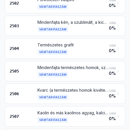
VÁM
2502
0%
VÁMTARIFASZÁM
Mindenfajta kén, a szublimált, a kicsapott és a kolloid kén kivételével
VÁM
2503
0%
VÁMTARIFASZÁM
Természetes grafit
VÁM
2504
0%
VÁMTARIFASZÁM
Mindenfajta természetes homok, színezve is, a 26. árucsoportba tartozó fémtartalmú homok kivételével
VÁM
2505
0%
VÁMTARIFASZÁM
Kvarc (a természetes homok kivételével); kvarcit durván nagyolva vagy fűrésszel vagy más módon egyszerűen vágva, tömb vagy téglalap (beleértve a négyzet) alakú tábla formában
VÁM
2506
0%
VÁMTARIFASZÁM
Kaolin és más kaolinos agyag, kalcinálva is
VÁM
2507
0%
VÁMTARIFASZÁM