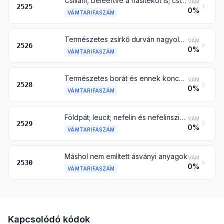
Csillám, beleértve a hasítékot is; csillámhulladék
VÁM
2525
0%
VÁMTARIFASZÁM
Természetes zsírkő durván nagyolva vagy fűrésszel vagy más módon egyszerűen vágva is, tömb vagy téglalap (beleértve a négyzet) alakú tábla formában; talkum
VÁM
2526
0%
VÁMTARIFASZÁM
Természetes borát és ennek koncentrátuma (kalcinálva is), a természetes sóoldatból nyert borátkivonat kivételével; természetes bórsav, amely szárazanyagtömegre számítva legfeljebb 85 % H3BO3-at tartalmaz
VÁM
2528
0%
VÁMTARIFASZÁM
Földpát; leucit; nefelin és nefelinszienit; folypát
VÁM
2529
0%
VÁMTARIFASZÁM
Máshol nem említett ásványi anyagok
VÁM
2530
0%
VÁMTARIFASZÁM
Kapcsolódó kódok