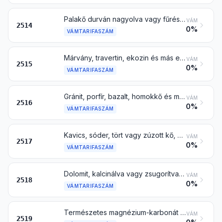
Palakő durván nagyolva vagy fűrésszel vagy más módon egyszerűen vágva is, tömb vagy téglalap (beleértve a négyzet) alakú tábla formában
VÁM
2514
0%
VÁMTARIFASZÁM
Márvány, travertin, ekozin és más emlékművi vagy építőkő mészkőből, legalább 2,5 térfogattömegű és alabástrom durván nagyolva vagy fűrésszel vagy más módon egyszerűen vágva is, tömb vagy téglalap (beleértve a négyzet) alakú tábla formában
VÁM
2515
0%
VÁMTARIFASZÁM
Gránit, porfír, bazalt, homokkő és más emlékművi vagy építőkő, durván nagyolva vagy fűrésszel vagy más módon egyszerűen vágva, tömb vagy téglalap (beleértve a négyzet) alakú tábla formában
VÁM
2516
0%
VÁMTARIFASZÁM
Kavics, sóder, tört vagy zúzott kő, amelyet általában betonozáshoz vagy, út- vagy vasútkövezéshez használnak vagy más ballaszt, gömbölyű kavics és kvarckavics, mindezek hőkezelve is; makadámsalak, kohósalak vagy hasonló ipari hulladék a vtsz. első részében említett anyagokkal keverve is; kátrányozott makadám; a 2515 vagy a 2516 vtsz. alá tartozó kőfajták szemcséje, szilánkja és pora, mindezek hőkezelve is
VÁM
2517
0%
VÁMTARIFASZÁM
Dolomit, kalcinálva vagy zsugorítva (szinterelve) is, beleértve a dolomitot durván nagyolva vagy fűrésszel vagy más módon egyszerűen vágva is, tömb vagy téglalap (beleértve a négyzet) alakú tábla formában
VÁM
2518
0%
VÁMTARIFASZÁM
Természetes magnézium-karbonát (magnezit); olvasztott magnézia; kiégetett (szinterezett) magnézia kiégetés előtt kis mennyiségű más oxidok hozzáadásával is; más magnézium-oxid vegyileg tisztán is
VÁM
2519