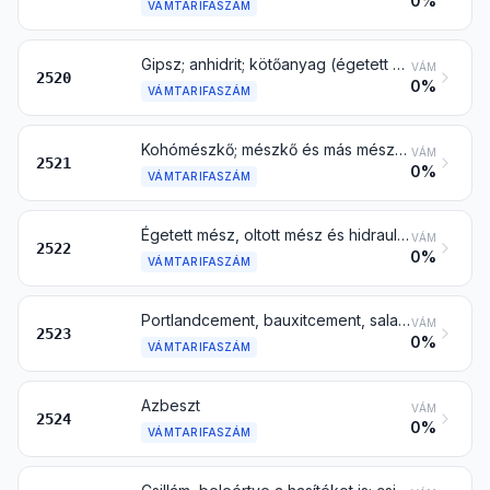
0%
VÁMTARIFASZÁM
Gipsz; anhidrit; kötőanyag (égetett gipszből vagy kalcium-szulfátból), festve is, kis mennyiségű gyorsító vagy késleltető hozzáadásával is
VÁM
2520
0%
VÁMTARIFASZÁM
Kohómészkő; mészkő és más mésztartalmú kő, mész vagy cement előállításához
VÁM
2521
0%
VÁMTARIFASZÁM
Égetett mész, oltott mész és hidraulikus mész, a 2825 vtsz. alá tartozó kalcium-oxid és -hidroxid kivételével
VÁM
2522
0%
VÁMTARIFASZÁM
Portlandcement, bauxitcement, salakcement, szuperszulfátcement és hasonló hidraulikus cement festve vagy klinker formában is
VÁM
2523
0%
VÁMTARIFASZÁM
Azbeszt
VÁM
2524
0%
VÁMTARIFASZÁM