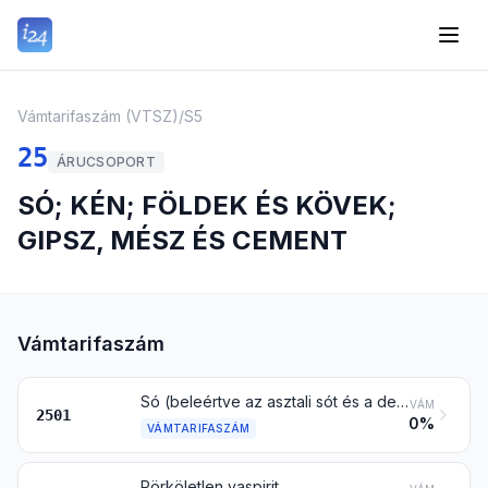
Vámtarifaszám (VTSZ)
/
S5
25
ÁRUCSOPORT
SÓ; KÉN; FÖLDEK ÉS KÖVEK;
GIPSZ, MÉSZ ÉS CEMENT
Vámtarifaszám
Só (beleértve az asztali sót és a denaturált sót is) és tiszta nátrium-klorid, ezek vizes oldatban vagy hozzáadott csomósodást gátló vagy gördülékenységet elősegítő anyaggal; tengervíz
VÁM
2501
0%
VÁMTARIFASZÁM
Pörköletlen vaspirit