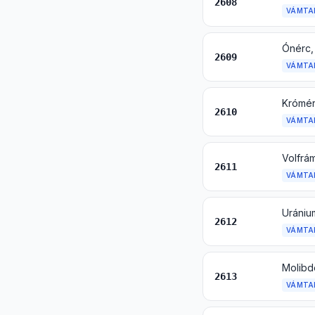
2608
VÁMTA
Ónérc, 
2609
VÁMTA
Krómérc
2610
VÁMTA
Volfrám
2611
VÁMTA
Uránium
2612
VÁMTA
Molibdé
2613
VÁMTA