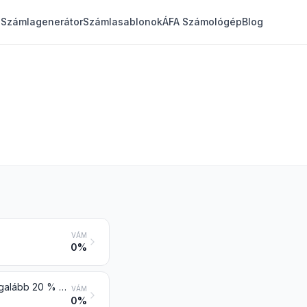
Számlagenerátor
Számlasablonok
ÁFA Számológép
Blog
VÁM
0%
Mangánérc és dúsított érc, beleértve a szárazanyagtömegben számítva legalább 20 % mangántartalommal rendelkező vastartalmú mangánércet és dúsított ércet is
VÁM
0%