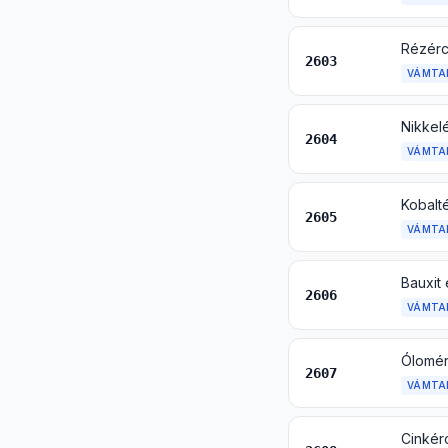
Rézérc,
2603
VÁMTA
Nikkelé
2604
VÁMTA
Kobalté
2605
VÁMTA
Bauxit 
2606
VÁMTA
Ólomérc
2607
VÁMTA
Cinkérc