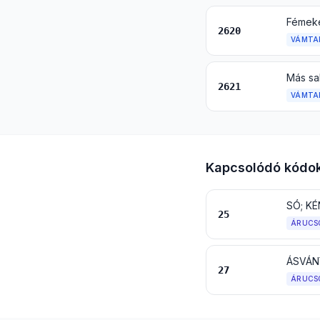
2620
VÁMTA
2621
VÁMTA
Kapcsolódó kódo
SÓ; KÉ
25
ÁRUCS
27
ÁRUCS