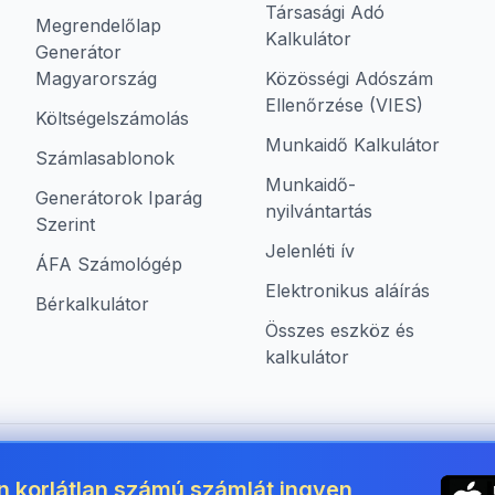
Társasági Adó
Megrendelőlap
Kalkulátor
Generátor
Magyarország
Közösségi Adószám
Ellenőrzése (VIES)
Költségelszámolás
Munkaidő Kalkulátor
Számlasablonok
Munkaidő-
Generátorok Iparág
nyilvántartás
Szerint
Jelenléti ív
ÁFA Számológép
Elektronikus aláírás
Bérkalkulátor
Összes eszköz és
kalkulátor
mára Hungary területén
n korlátlan számú számlát ingyen