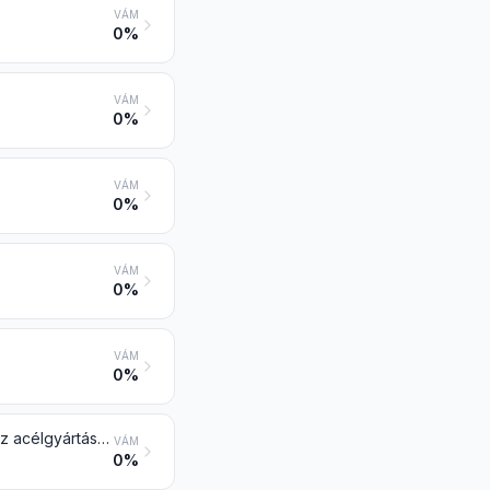
VÁM
0%
VÁM
0%
VÁM
0%
VÁM
0%
VÁM
0%
Salak, kohósalak (a szemcsézett salak kivételével), reve, és a vas- vagy az acélgyártásnál keletkező más hulladék
VÁM
0%