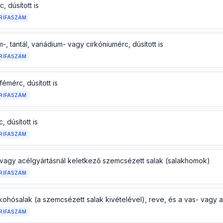
c, dúsított is
RIFASZÁM
-, tantál, vanádium- vagy cirkóniumérc, dúsított is
RIFASZÁM
émérc, dúsított is
RIFASZÁM
, dúsított is
RIFASZÁM
 vagy acélgyártásnál keletkező szemcsézett salak (salakhomok)
RIFASZÁM
RIFASZÁM