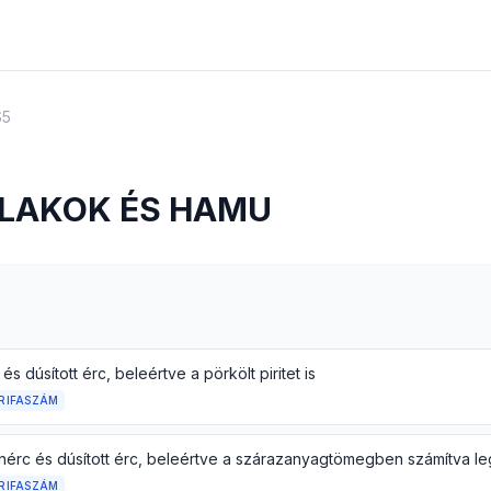
S5
ALAKOK ÉS HAMU
és dúsított érc, beleértve a pörkölt piritet is
RIFASZÁM
RIFASZÁM