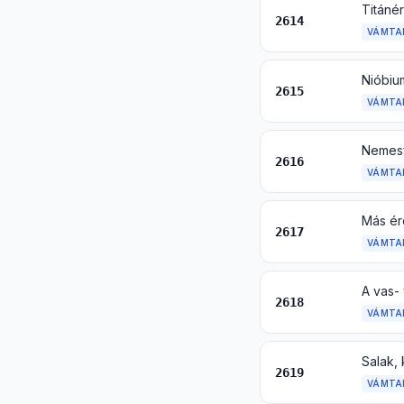
Titánér
2614
VÁMTA
Nióbium
2615
VÁMTA
Nemesf
2616
VÁMTA
Más érc
2617
VÁMTA
A vas-
2618
VÁMTA
2619
VÁMTA