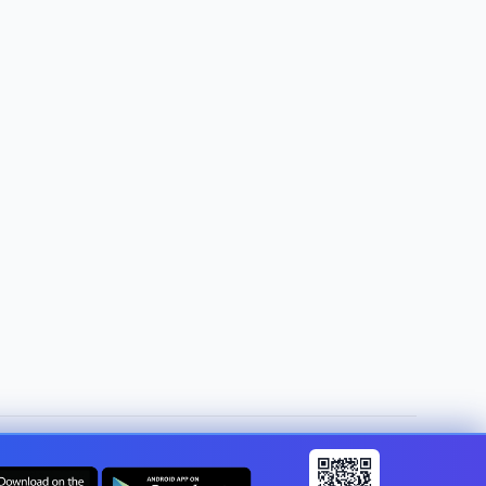
Ország módosítása:
Hungary