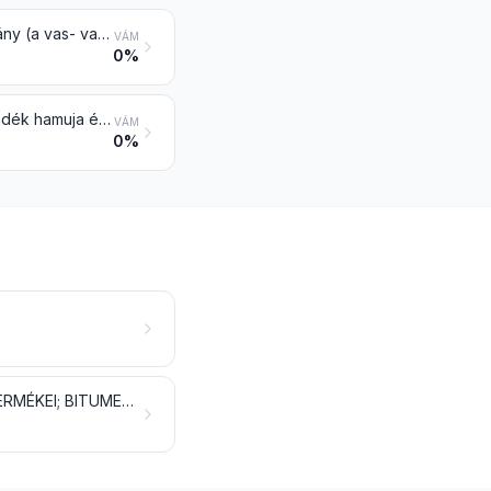
Fémeket, arzént, vagy ezek vegyületeit tartalmazó salak, hamu és maradvány (a vas- vagy acélgyártásnál keletkező salak, hamu és üledék kivételével)
VÁM
0%
Más salak és hamu, beleértve a tengeri moszat hamuját is; kommunális hulladék hamuja és elégetési maradványa
VÁM
0%
ÁSVÁNYI TÜZELŐANYAGOK, ÁSVÁNYI OLAJOK ÉS EZEK DESZTILLÁCIÓS TERMÉKEI; BITUMENES ANYAGOK; ÁSVÁNYI VIASZOK