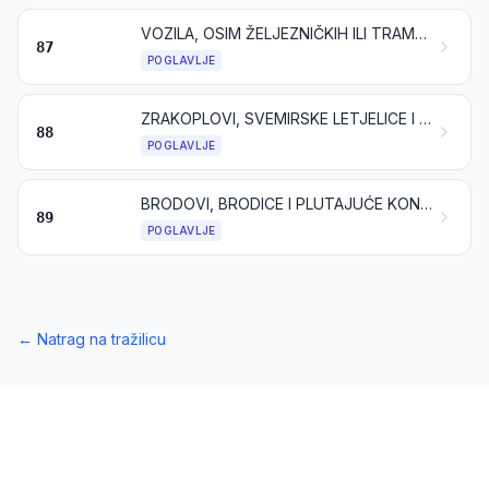
VOZILA, OSIM ŽELJEZNIČKIH ILI TRAMVAJSKIH VOZILA, NJIHOVI DIJELOVI I PRIBOR
87
POGLAVLJE
ZRAKOPLOVI, SVEMIRSKE LETJELICE I NJIHOVI DIJELOVI
88
POGLAVLJE
BRODOVI, BRODICE I PLUTAJUĆE KONSTRUKCIJE
89
POGLAVLJE
←
Natrag na tražilicu