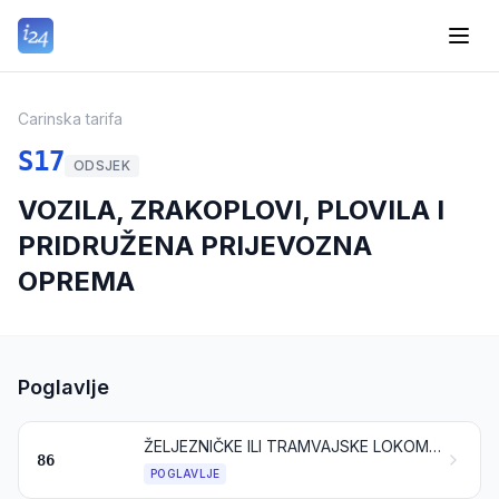
Carinska tarifa
S17
ODSJEK
VOZILA, ZRAKOPLOVI, PLOVILA I
PRIDRUŽENA PRIJEVOZNA
OPREMA
Poglavlje
ŽELJEZNIČKE ILI TRAMVAJSKE LOKOMOTIVE, VAGONI I NJIHOVI DIJELOVI; ŽELJEZNIČKI ILI TRAMVAJSKI KOLOSIJEČNI SKLOPOVI I PRIBOR TE NJIHOVI DIJELOVI; MEHANIČKA (UKLJUČUJUĆI ELEKTROMEHANIČKA) PROMETNA SIGNALNA OPREMA SVIH VRSTA
86
POGLAVLJE