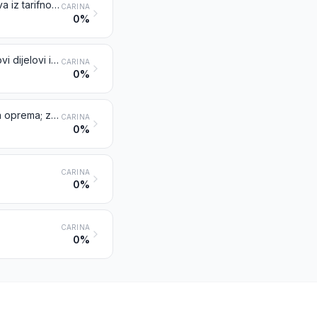
Ostali zrakoplovi (na primjer, helikopteri, avioni), osim bespilotnih zrakoplova iz tarifnog broja 8806; svemirske letjelice (uključujući satelite) i letjelice-nosači suborbitalnih i svemirskih letjelica
CARINA
0%
Padobrani (uključujući upravljive padobrane i parajedrilice) te rotošuti; njihovi dijelovi i pribor
CARINA
0%
Oprema za lansiranje zrakoplova; oprema za zaustavljanje na palubi i slična oprema; zemaljski trenažeri letenja; dijelovi navedenih proizvoda
CARINA
0%
CARINA
0%
CARINA
0%