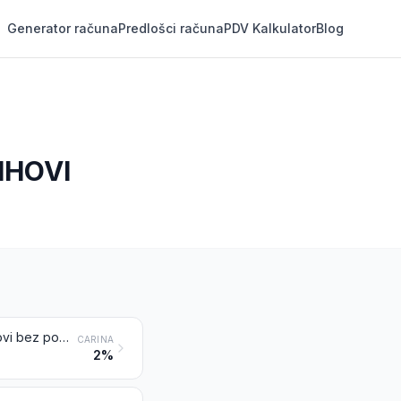
Generator računa
Predlošci računa
PDV Kalkulator
Blog
IHOVI
Baloni i zračni brodovi (cepelini); jedrilice, pilotirani zmajevi i ostali zrakoplovi bez pogona
CARINA
2%