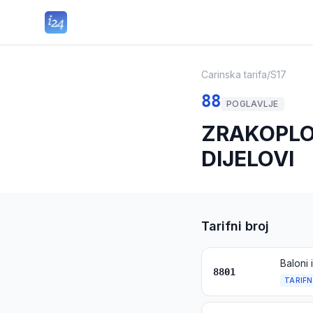
Carinska tarifa
/
S17
88
POGLAVLJE
ZRAKOPLOV
DIJELOVI
Tarifni broj
8801
TARIFN