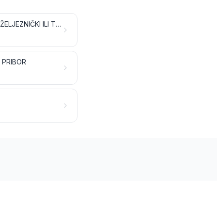
ŽELJEZNIČKE ILI TRAMVAJSKE LOKOMOTIVE, VAGONI I NJIHOVI DIJELOVI; ŽELJEZNIČKI ILI TRAMVAJSKI KOLOSIJEČNI SKLOPOVI I PRIBOR TE NJIHOVI DIJELOVI; MEHANIČKA (UKLJUČUJUĆI ELEKTROMEHANIČKA) PROMETNA SIGNALNA OPREMA SVIH VRSTA
I PRIBOR